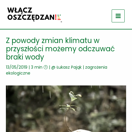
Przejdź
do
treści
Z powody zmian klimatu w
przyszłości możemy odczuwać
braki wody
13/05/2019
|
3 min 🕒
| @
Łukasz Pająk
|
zagrożenia
ekologiczne