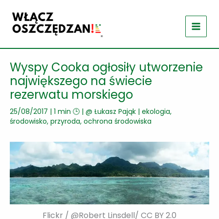
Przejdź
do
treści
Wyspy Cooka ogłosiły utworzenie
największego na świecie
rezerwatu morskiego
25/08/2017
|
1 min 🕒
| @
Łukasz Pająk
|
ekologia,
środowisko, przyroda
,
ochrona środowiska
Flickr / @Robert Linsdell/ CC BY 2.0