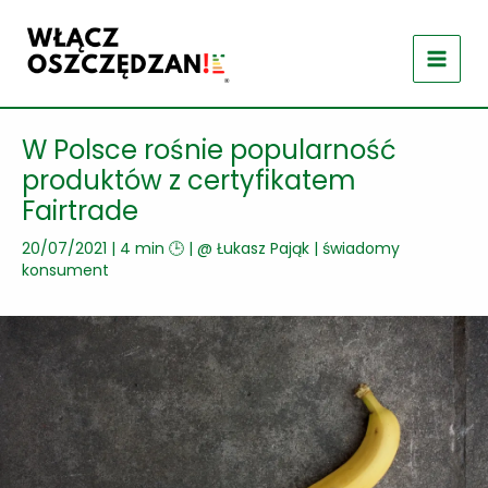
Przejdź
do
treści
W Polsce rośnie popularność
produktów z certyfikatem
Fairtrade
20/07/2021
|
4 min 🕒
| @
Łukasz Pająk
|
świadomy
konsument