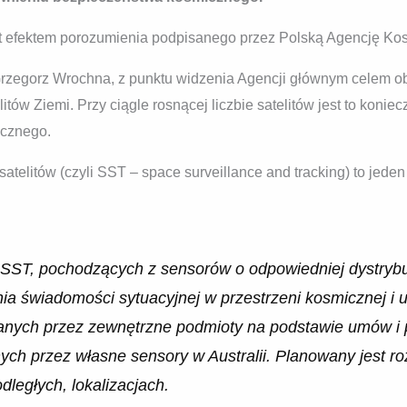
 efektem porozumienia podpisanego przez Polską Agencję Kos
Grzegorz Wrochna, z punktu widzenia Agencji głównym celem o
itów Ziemi. Przy ciągle rosnącej liczbie satelitów jest to koniec
cznego.
atelitów (czyli SST – space surveillance and tracking) to jede
SST, pochodzących z sensorów o odpowiedniej dystrybucj
ia świadomości sytuacyjnej w przestrzeni kosmicznej i
zanych przez zewnętrzne podmioty na podstawie umów i 
ych przez własne sensory w Australii. Planowany jest ro
dległych, lokalizacjach.