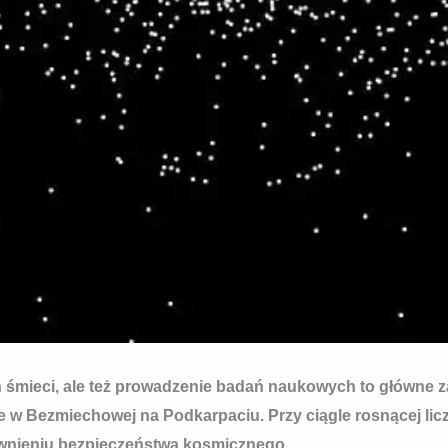
ch śmieci, ale też prowadzenie badań naukowych to główne
 w Bezmiechowej na Podkarpaciu. Przy ciągle rosnącej lic
wnieniu bezpieczeństwa kosmicznego.