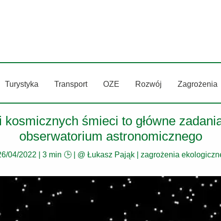
Turystyka
Transport
OZE
Rozwój
Zagrożenia
 i kosmicznych śmieci to główne zadani
obserwatorium astronomicznego
26/04/2022
|
3 min 🕒
| @
Łukasz Pająk
|
zagrożenia ekologiczn