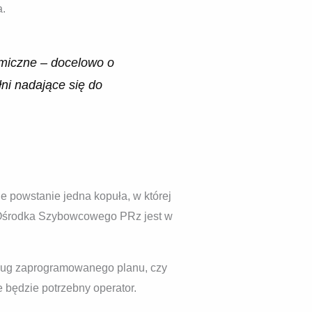
a.
omiczne – docelowo o
ni nadające się do
e powstanie jedna kopuła, w której
o Ośrodka Szybowcowego PRz jest w
dług zaprogramowanego planu, czy
e będzie potrzebny operator.