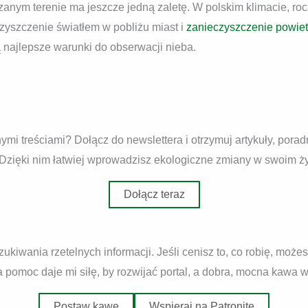
anym terenie ma jeszcze jedną zaletę. W polskim klimacie, roc
zyszczenie światłem w pobliżu miast i
zanieczyszczenie powiet
 najlepsze warunki do obserwacji nieba.
mi treściami? Dołącz do newslettera i otrzymuj artykuły, pora
 Dzięki nim łatwiej wprowadzisz ekologiczne zmiany w swoim ży
Dołącz teraz
zukiwania rzetelnych informacji. Jeśli cenisz to, co robię, moż
pomoc daje mi siłę, by rozwijać portal, a dobra, mocna kawa wca
Postaw kawę
Wspieraj na Patronite