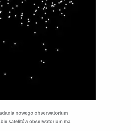
 zadania nowego obserwatorium
zbie satelitów obserwatorium ma