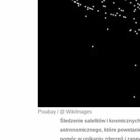
Pixabay / @ WikiImages
Śledzenie satelitów i kosmiczny
astronomicznego, które powstanie
pomóc w unikaniu zderzeń i zape