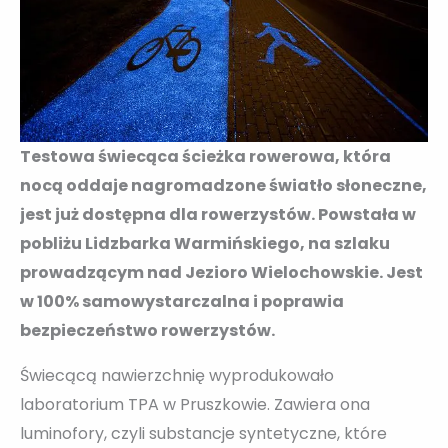
Testowa świecąca ścieżka rowerowa, która
nocą oddaje nagromadzone światło słoneczne,
jest już dostępna dla rowerzystów. Powstała w
pobliżu Lidzbarka Warmińskiego, na szlaku
prowadzącym nad Jezioro Wielochowskie. Jest
w 100% samowystarczalna i poprawia
bezpieczeństwo rowerzystów.
Świecącą nawierzchnię wyprodukowało
laboratorium TPA w Pruszkowie. Zawiera ona
luminofory, czyli substancje syntetyczne, które