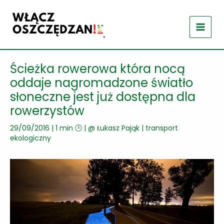
Przejdź
do
treści
Ścieżka rowerowa która nocą
oddaje nagromadzone światło
słoneczne jest już dostępna dla
rowerzystów
29/09/2016
|
1 min 🕒
| @
Łukasz Pająk
|
transport
ekologiczny