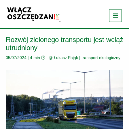
Przejdź
do
treści
Rozwój zielonego transportu jest wciąż
utrudniony
05/07/2024
|
4 min 🕒
| @
Łukasz Pająk
|
transport ekologiczny