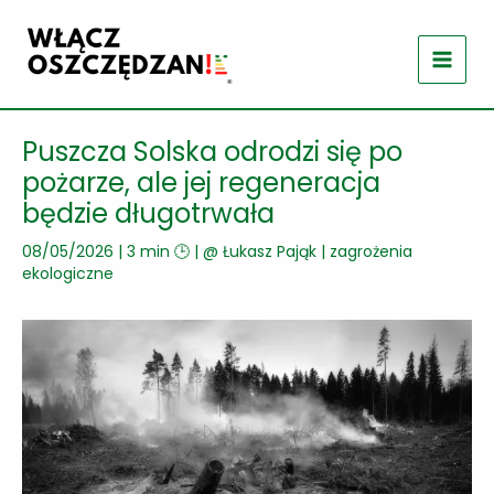
Przejdź
do
treści
Puszcza Solska odrodzi się po
pożarze, ale jej regeneracja
będzie długotrwała
08/05/2026
|
3 min 🕒
| @
Łukasz Pająk
|
zagrożenia
ekologiczne