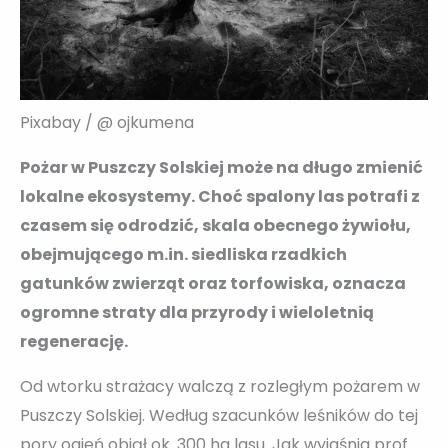
Pixabay / @ ojkumena
Pożar w Puszczy Solskiej może na długo zmienić
lokalne ekosystemy. Choć spalony las potrafi z
czasem się odrodzić, skala obecnego żywiołu,
obejmującego m.in. siedliska rzadkich
gatunków zwierząt oraz torfowiska, oznacza
ogromne straty dla przyrody i wieloletnią
regenerację.
Od wtorku strażacy walczą z rozległym pożarem w
Puszczy Solskiej. Według szacunków leśników do tej
pory ogień objął ok. 300 ha lasu. Jak wyjaśnia prof.