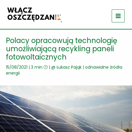
Przejdź
do
treści
Polacy opracowują technologię
umożliwiającą recykling paneli
fotowoltaicznych
15/08/2021
|
3 min 🕒
| @
Łukasz Pająk
|
odnawialne źródła
energii