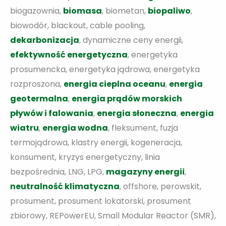
biogazownia,
biomasa
, biometan,
biopaliwo
,
biowodór, blackout, cable pooling,
dekarbonizacja
, dynamiczne ceny energii,
efektywność energetyczna
, energetyka
prosumencka, energetyka jądrowa, energetyka
rozproszona,
energia cieplna oceanu
,
energia
geotermalna
,
e
nergia prądów morskich
pływów i falowania
,
energia słoneczna
,
energia
wiatru
,
energia wodna
, fleksument, fuzja
termojądrowa, klastry energii, kogeneracja,
konsument, kryzys energetyczny, linia
bezpośrednia, LNG, LPG,
magazyny energii
,
neutralność klimatyczna
, offshore, perowskit,
prosument, prosument lokatorski, prosument
zbiorowy, REPowerEU, Small Modular Reactor (SMR),