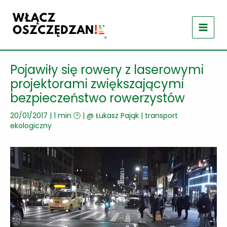
Przejdź
do
treści
Pojawiły się rowery z laserowymi
projektorami zwiększającymi
bezpieczeństwo rowerzystów
20/01/2017
|
1 min 🕒
| @
Łukasz Pająk
|
transport
ekologiczny