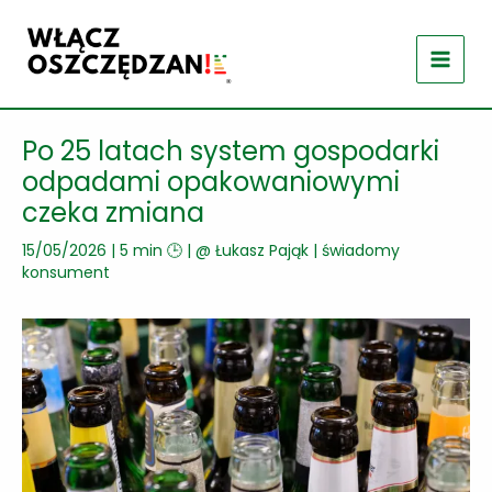
Przejdź
do
treści
Po 25 latach system gospodarki
odpadami opakowaniowymi
czeka zmiana
15/05/2026
|
5 min 🕒
| @
Łukasz Pająk
|
świadomy
konsument