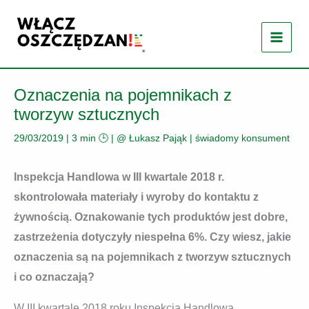
Przejdź
do
treści
Oznaczenia na pojemnikach z
tworzyw sztucznych
29/03/2019
|
3 min 🕒
| @
Łukasz Pająk
|
świadomy konsument
Inspekcja Handlowa w III kwartale 2018 r.
skontrolowała materiały i wyroby do kontaktu z
żywnością. Oznakowanie tych produktów jest dobre,
zastrzeżenia dotyczyły niespełna 6%. Czy wiesz, jakie
oznaczenia są na pojemnikach z tworzyw sztucznych
i co oznaczają?
W III kwartale 2018 roku Inspekcja Handlowa