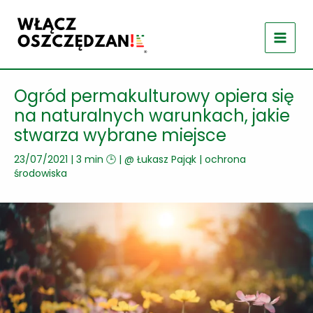
Przejdź
do
treści
Ogród permakulturowy opiera się
na naturalnych warunkach, jakie
stwarza wybrane miejsce
23/07/2021
|
3 min 🕒
| @
Łukasz Pająk
|
ochrona
środowiska