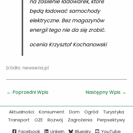
na zasilenie ładowarek, które
będą ładować samochody
elektryczne. Bez magazynów
energii tego nie da się zrobić.
ocenia Krzysztof Kochanowski
źródło: newseria.pl
←
Poprzedni Wpis
Następny Wpis
→
Aktualności
Konsument
Dom
Ogród
Turystyka
Transport
OZE
Rozwój
Zagrożenia
Perpsektywy
Facebook
LinkeIn
Bluesky
YouTube