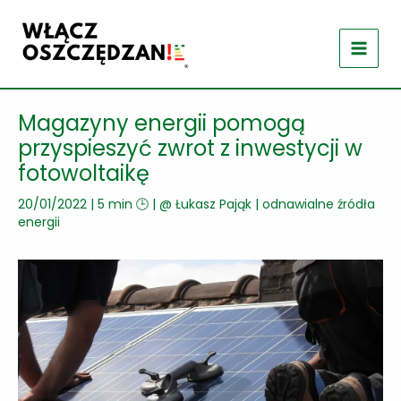
Przejdź
do
treści
Magazyny energii pomogą
przyspieszyć zwrot z inwestycji w
fotowoltaikę
20/01/2022
|
5 min 🕒
| @
Łukasz Pająk
|
odnawialne źródła
energii