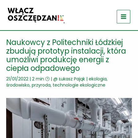
Przejdź
do
treści
Naukowcy z Politechniki Łódzkiej
zbudują prototyp instalacji, która
umożliwi produkcję energii z
ciepła odpadowego
21/01/2022
|
2 min 🕒
| @
Łukasz Pająk
|
ekologia,
środowisko, przyroda
,
technologie ekologiczne