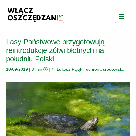
Przejdź
do
treści
Lasy Państwowe przygotowują
reintrodukcję żółwi błotnych na
południu Polski
10/09/2019
|
3 min 🕒
| @
Łukasz Pająk
|
ochrona środowiska