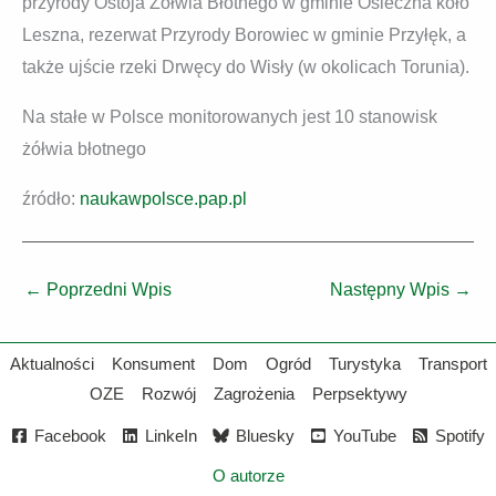
przyrody Ostoja Żółwia Błotnego w gminie Osieczna koło
Leszna, rezerwat Przyrody Borowiec w gminie Przyłęk, a
także ujście rzeki Drwęcy do Wisły (w okolicach Torunia).
Na stałe w Polsce monitorowanych jest 10 stanowisk
żółwia błotnego
źródło:
naukawpolsce.pap.pl
←
Poprzedni Wpis
Następny Wpis
→
Aktualności
Konsument
Dom
Ogród
Turystyka
Transport
OZE
Rozwój
Zagrożenia
Perpsektywy
Facebook
LinkeIn
Bluesky
YouTube
Spotify
O autorze