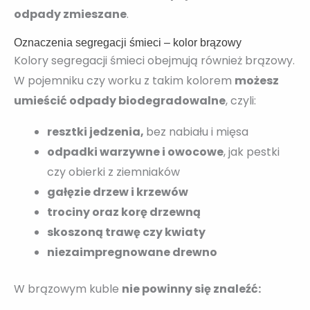
odpady zmieszane
.
Oznaczenia segregacji śmieci – kolor brązowy
Kolory segregacji śmieci obejmują również brązowy.
W pojemniku czy worku z takim kolorem
możesz
umieścić odpady biodegradowalne
, czyli:
resztki jedzenia,
bez nabiału i mięsa
odpadki warzywne i owocowe
, jak pestki
czy obierki z ziemniaków
gałęzie drzew i krzewów
trociny oraz korę drzewną
skoszoną trawę czy kwiaty
niezaimpregnowane drewno
W brązowym kuble
nie powinny się znaleźć: