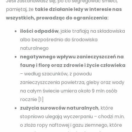
Jeśli zastanawiasz się, po co segregować śmieci,
pamiętaj, że
takie działanie leży w interesie nas
wszystkich, prowadząc do ograniczenia:
ilości odpadów
, jakie trafiają na składowiska
albo bezpośrednio do środowiska
naturalnego
negatywnego wpływu zanieczyszczeń na
faunę i florę oraz zdrowie i życie człowieka
– według szacunków, z powodu
zanieczyszczenia powietrza, gleby oraz wody
na całym świecie umiera około 9 mln osób
rocznie [1]
zużycia surowców naturalnych
, które
stopniowo ulegają wyczerpaniu – chodzi m.in.
o złoża ropy naftowej i gazu ziemnego, które