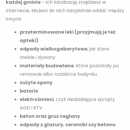
każdej gminie
– ich lokalizację znajdziesz w
Internecie. Możesz do nich bezpłatnie oddać między
innymi:
przeterminowane leki (przyjmują je też
apteki)
odpady wielkogabarytowe
, jak stare
meble i dywany
materiały budowlane
, które pozostały po
remoncie albo rozbiórce budynku
zużyte opony
baterie
elektrośmieci
, czyli niedziałające sprzęty
AGD i RTV
beton oraz gruz ceglany
odpady z glazury, ceramiki czy betonu