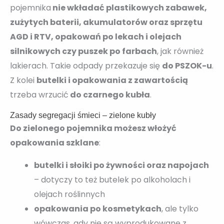
pojemnika
nie wkładać plastikowych zabawek,
zużytych baterii, akumulatorów oraz sprzętu
AGD i RTV, opakowań po lekach i olejach
silnikowych czy puszek po farbach
, jak również
lakierach. Takie odpady przekazuje się
do PSZOK-u
.
Z kolei
butelki i opakowania z zawartością
trzeba wrzucić
do czarnego kubła
.
Zasady segregacji śmieci – zielone kubły
Do zielonego pojemnika możesz włożyć
opakowania szklane
:
butelki i słoiki po żywności oraz napojach
– dotyczy to też butelek po alkoholach i
olejach roślinnych
opakowania po kosmetykach
, ale tylko
wówczas, gdy nie są wyprodukowane z