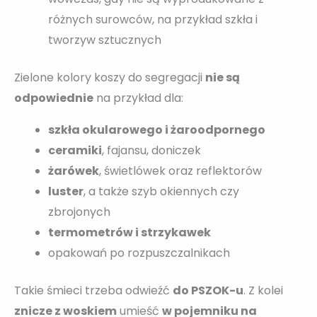
różnych surowców, na przykład szkła i
tworzyw sztucznych
Zielone kolory koszy do segregacji
nie są
odpowiednie
na przykład dla:
szkła okularowego i żaroodpornego
ceramiki
, fajansu, doniczek
żarówek
, świetlówek oraz reflektorów
luster
, a także szyb okiennych czy
zbrojonych
termometrów i strzykawek
opakowań po rozpuszczalnikach
Takie śmieci trzeba odwieźć
do PSZOK-u
. Z kolei
znicze z woskiem
umieść
w pojemniku na