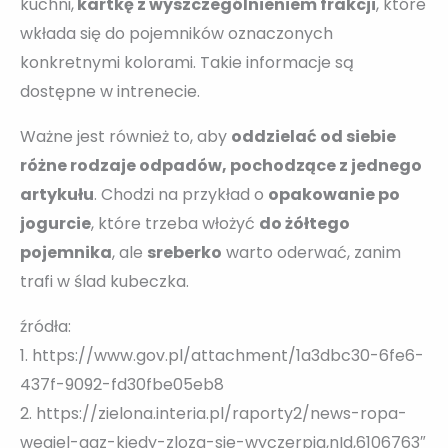
kuchni,
kartkę z wyszczególnieniem frakcji
, które
wkłada się do pojemników oznaczonych
konkretnymi kolorami. Takie informacje są
dostępne w intrenecie.
Ważne jest również to, aby
oddzielać od siebie
różne rodzaje odpadów, pochodzące z jednego
artykułu
. Chodzi na przykład o
opakowanie po
jogurcie
, które trzeba włożyć
do żółtego
pojemnika
, ale
sreberko
warto oderwać, zanim
trafi w ślad kubeczka.
źródła:
1. https://www.gov.pl/attachment/1a3dbc30-6fe6-
437f-9092-fd30fbe05eb8
2. https://zielona.interia.pl/raporty2/news-ropa-
wegiel-gaz-kiedy-zloza-sie-wyczerpia,nId,6106763″