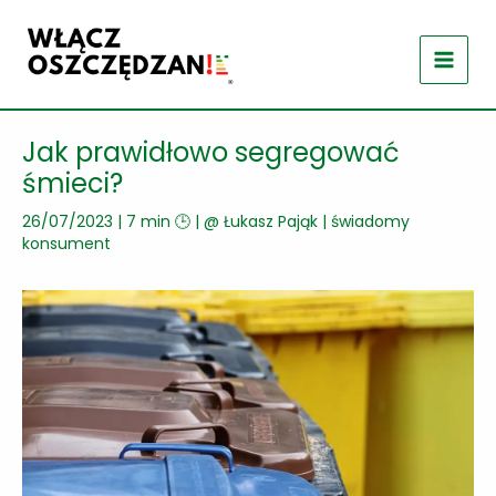
Przejdź
do
treści
Jak prawidłowo segregować
śmieci?
26/07/2023
|
7 min 🕒
| @
Łukasz Pająk
|
świadomy
konsument