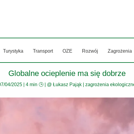
Turystyka
Transport
OZE
Rozwój
Zagrożenia
Globalne ocieplenie ma się dobrze
07/04/2025
|
4 min 🕒
| @
Łukasz Pająk
|
zagrożenia ekologiczn