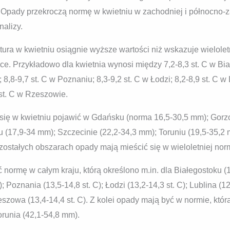
 Opady przekroczą normę w kwietniu w zachodniej i północno-z
nalizy.
ra w kwietniu osiągnie wyższe wartości niż wskazuje wielolet
. Przykładowo dla kwietnia wynosi między 7,2-8,3 st. C w Biał
8,8-9,7 st. C w Poznaniu; 8,3-9,2 st. C w Łodzi; 8,2-8,9 st. C w
 st. C w Rzeszowie.
się w kwietniu pojawić w Gdańsku (norma 16,5-30,5 mm); Gorz
u (17,9-34 mm); Szczecinie (22,2-34,3 mm); Toruniu (19,5-35,2
zostałych obszarach opady mają mieścić się w wieloletniej nor
ormę w całym kraju, którą określono m.in. dla Białegostoku (12
); Poznania (13,5-14,8 st. C); Łodzi (13,2-14,3 st. C); Lublina (1
Rzeszowa (13,4-14,4 st. C). Z kolei opady mają być w normie, kt
orunia (42,1-54,8 mm).