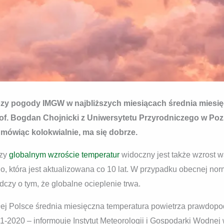
y pogody IMGW w najbliższych miesiącach średnia miesię
rof. Bogdan Chojnicki z Uniwersytetu Przyrodniczego w Poz
, mówiąc kolokwialnie, ma się dobrze.
rzy
globalnym wzroście temperatur
widoczny jest także wzrost w
go, która jest aktualizowana co 10 lat. W przypadku obecnej n
dczy o tym, że globalne ocieplenie trwa.
j Polsce średnia miesięczna temperatura powietrza prawdopod
91-2020 – informouje Instytut Meteorologii i Gospodarki Wodnej