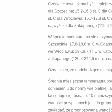
Czerwiec również ma być cieplejszy,
dla Szczecina; 15,2-16,3 st. C dla G
st. C dla Wrocławia; 16,7-17,8 st. 
najwyższe dla Zakopanego (115,6-19
W lipcu temperatura ma się utrzymać
Szczecinie; 17,8-18,8 st. C w Gdańsk
we Wrocławiu; 19-19,7 st. C w Katow
Zakopanego (120,3-244,6 mm), a na
Oznacza to, że nadchodzące miesią
Średnia miesięczna temperatura po
odniesieniu do normy wieloletniej l
lat sortuje się rosnąco: 10 najniżs
wartości przypisanych jest do grup
zakładać, że prognozowana wartość