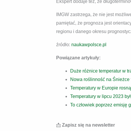
Ekspert dodaje też, że długotermin
IMGW zastrzega, że nie jest możli
pamiętać, że prognoza jest orienta
regionu i danego okresu prognosty
źródło:
naukawpolsce.pl
Powiązane artykuły:
Duże różnice temperatur w tr
Nowa roślinność na Śnieżce 
Temperatury w Europie rosną 
Temperatury w lipcu 2023 by
To człowiek poprzez emisję 
📩
Zapisz się na newsletter