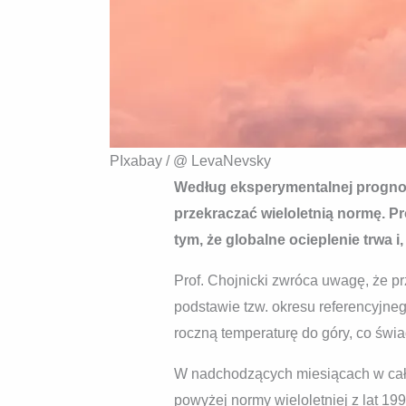
PIxabay / @ LevaNevsky
Według eksperymentalnej prognoz
przekraczać wieloletnią normę. P
tym, że globalne ocieplenie trwa i
Prof. Chojnicki zwróca uwagę, że p
podstawie tzw. okresu referencyjne
roczną temperaturę do góry, co świa
W nadchodzących miesiącach w całe
powyżej normy wieloletniej z lat 19