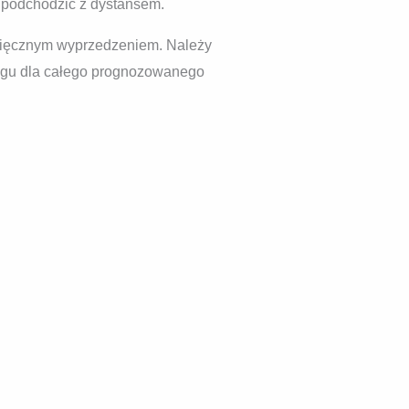
h podchodzić z dystansem.
esięcznym wyprzedzeniem. Należy
biegu dla całego prognozowanego