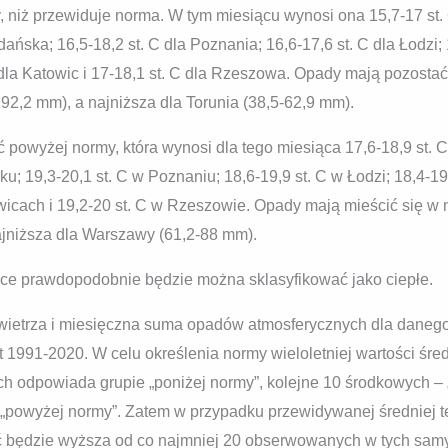
 niż przewiduje norma. W tym miesiącu wynosi ona 15,7-17 st. C
dańska; 16,5-18,2 st. C dla Poznania; 16,6-17,6 st. C dla Łodzi; 
C dla Katowic i 17-18,1 st. C dla Rzeszowa. Opady mają pozosta
2,2 mm), a najniższa dla Torunia (38,5-62,9 mm).
 powyżej normy, która wynosi dla tego miesiąca 17,6-18,9 st. C
u; 19,3-20,1 st. C w Poznaniu; 18,6-19,9 st. C w Łodzi; 18,4-19,
icach i 19,2-20 st. C w Rzeszowie. Opady mają mieścić się w n
jniższa dla Warszawy (61,2-88 mm).
ce prawdopodobnie będzie można sklasyfikować jako ciepłe.
wietrza i miesięczna suma opadów atmosferycznych dla dane
at 1991-2020. W celu określenia normy wieloletniej wartości śre
zych odpowiada grupie „poniżej normy”, kolejne 10 środkowych –
y „powyżej normy”. Zatem w przypadku przewidywanej średniej
 będzie wyższa od co najmniej 20 obserwowanych w tych samy