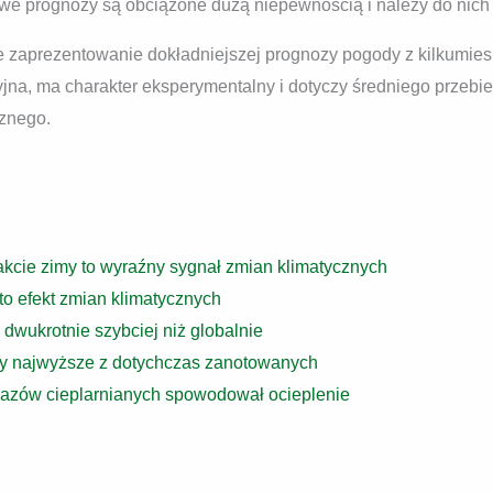
owe prognozy są obciążone dużą niepewnością i należy do nic
we zaprezentowanie dokładniejszej prognozy pogody z kilkumi
cyjna, ma charakter eksperymentalny i dotyczy średniego prze
cznego.
akcie zimy to wyraźny sygnał zmian klimatycznych
to efekt zmian klimatycznych
dwukrotnie szybciej niż globalnie
ły najwyższe z dotychczas zanotowanych
gazów cieplarnianych spowodował ocieplenie