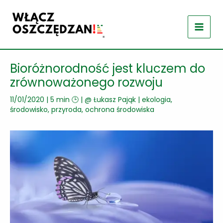
Przejdź
do
treści
Bioróżnorodność jest kluczem do
zrównoważonego rozwoju
11/01/2020
|
5 min 🕒
| @
Łukasz Pająk
|
ekologia,
środowisko, przyroda
,
ochrona środowiska