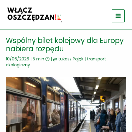
Przejdź
do
treści
Wspólny bilet kolejowy dla Europy
nabiera rozpędu
10/06/2026
|
5 min 🕒
| @
Łukasz Pająk
|
transport
ekologiczny