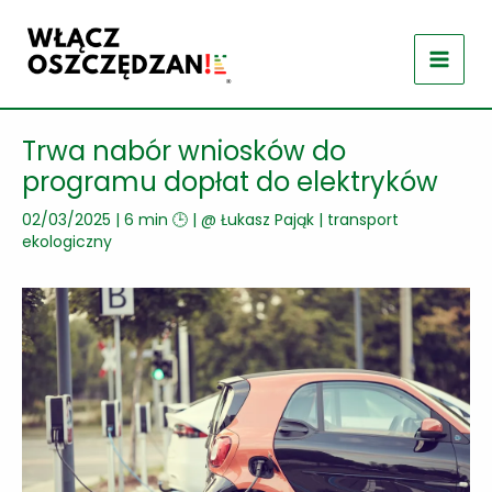
Przejdź
do
treści
Trwa nabór wniosków do
programu dopłat do elektryków
02/03/2025
|
6 min 🕒
| @
Łukasz Pająk
|
transport
ekologiczny