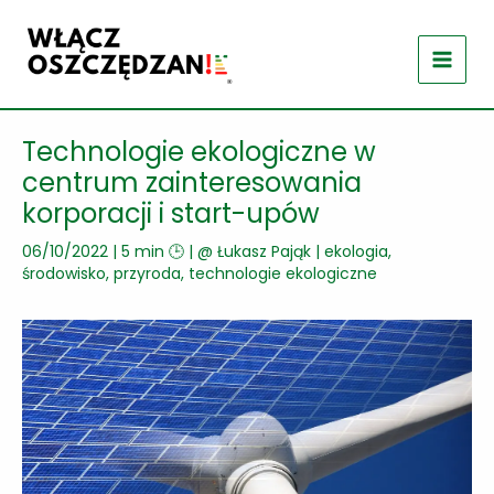
Przejdź
do
treści
Technologie ekologiczne w
centrum zainteresowania
korporacji i start-upów
06/10/2022
|
5 min 🕒
| @
Łukasz Pająk
|
ekologia,
środowisko, przyroda
,
technologie ekologiczne