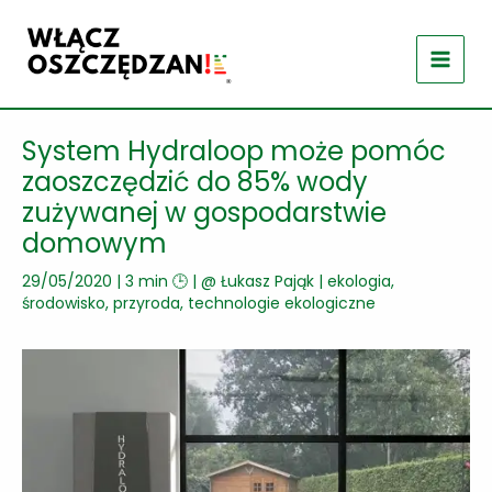
Przejdź
do
treści
System Hydraloop może pomóc
zaoszczędzić do 85% wody
zużywanej w gospodarstwie
domowym
29/05/2020
|
3 min 🕒
| @
Łukasz Pająk
|
ekologia,
środowisko, przyroda
,
technologie ekologiczne