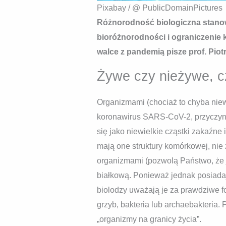
Pixabay / @ PublicDomainPictures
Różnorodność biologiczna stanow
bioróżnorodności i ograniczenie k
walce z pandemią pisze prof. Pio
Żywe czy nieżywe, cz
Organizmami (chociaż to chyba niew
koronawirus SARS-CoV-2, przyczyna p
się jako niewielkie cząstki zakaźn
mają one struktury komórkowej, nie 
organizmami (pozwolą Państwo, że j
białkową. Ponieważ jednak posiadają 
biolodzy uważają je za prawdziwe f
grzyb, bakteria lub archaebakteria.
„organizmy na granicy życia”.