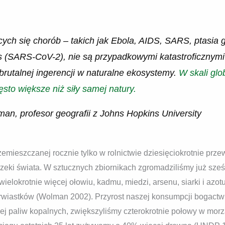
ych się chorób – takich jak Ebola, AIDS, SARS, ptasia g
s (SARS-CoV-2), nie są przypadkowymi katastroficznymi 
rutalnej ingerencji w naturalne ekosystemy.
W skali glo
zęsto większe niż siły samej natury.
n, profesor geografii z Johns Hopkins University
rzemieszczanej rocznie tylko w rolnictwie dziesięciokrotnie pr
zeki świata. W sztucznych zbiornikach zgromadziliśmy już sześ
elokrotnie więcej ołowiu, kadmu, miedzi, arsenu, siarki i azotu
erwiastków (Wolman 2002). Przyrost naszej konsumpcji bogactw
ej paliw kopalnych, zwiększyliśmy czterokrotnie połowy w mo