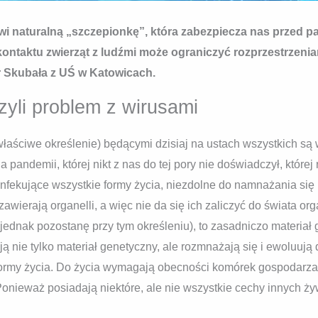
i naturalną „szczepionkę”, która zabezpiecza nas przed 
ontaktu zwierząt z ludźmi może ograniczyć rozprzestrzenian
tr Skubała z UŚ w Katowicach.
yli problem z wirusami
łaściwe określenie) będącymi dzisiaj na ustach wszystkich są w
andemii, której nikt z nas do tej pory nie doświadczył, której 
e infekujące wszystkie formy życia, niezdolne do namnażania si
zawierają organelli, a więc nie da się ich zaliczyć do świata o
ednak pozostanę przy tym określeniu), to zasadniczo materiał 
nie tylko materiał genetyczny, ale rozmnażają się i ewoluują dz
ormy życia. Do życia wymagają obecności komórek gospodarza, 
 Ponieważ posiadają niektóre, ale nie wszystkie cechy innych ży