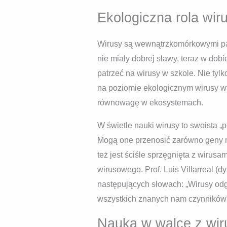
Ekologiczna rola wir
Wirusy są wewnątrzkomórkowymi pa
nie miały dobrej sławy, teraz w dob
patrzeć na wirusy w szkole. Nie tyl
na poziomie ekologicznym wirusy wy
równowagę w ekosystemach.
W świetle nauki wirusy to swoista 
Mogą one przenosić zarówno geny n
też jest ściśle sprzęgnięta z wiru
wirusowego. Prof. Luis Villarreal (d
następujących słowach: „Wirusy odg
wszystkich znanych nam czynników” 
Nauka w walce z wir