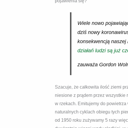
pojawienia się?
Wiele nowo pojawiając
dziś nowy koronawiru
konsekwencją naszej b
działań ludzi są już c
zauważa Gordon Wolma
Szacuje, że całkowita ilość ziemi p
niesione z prądem przez wszystkie r
w rzekach. Emitujemy do powietrza wi
naturalnych cyklach obiegu tych pi
od 1950 roku zużywamy 5 razy więc