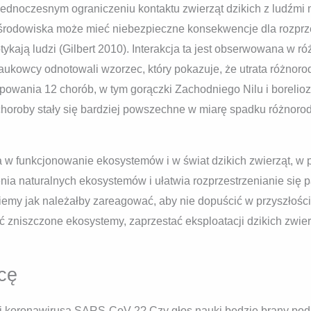
jednoczesnym ograniczeniu kontaktu zwierząt dzikich z ludźmi 
 środowiska może mieć niebezpieczne konsekwencje dla rozprze
dotykają ludzi (Gilbert 2010). Interakcja ta jest obserwowana w
ukowcy odnotowali wzorzec, który pokazuje, że utrata różnoro
powania 12 chorób, w tym gorączki Zachodniego Nilu i boreli
oroby stały się bardziej powszechne w miarę spadku różnorodno
 w funkcjonowanie ekosystemów i w świat dzikich zwierząt, w
enia naturalnych ekosystemów i ułatwia rozprzestrzenianie si
Wiemy jak należałby zareagować, aby nie dopuścić w przyszłośc
 zniszczone ekosystemy, zaprzestać eksploatacji dzikich zwie
cę
ii koronawirusa SARS-CoV-2? Czy głos nauki będzie brany po