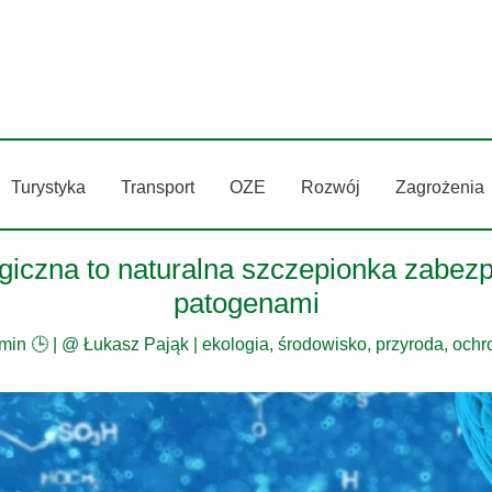
Turystyka
Transport
OZE
Rozwój
Zagrożenia
giczna to naturalna szczepionka zabezp
patogenami
min 🕒
| @
Łukasz Pająk
|
ekologia, środowisko, przyroda
,
ochr