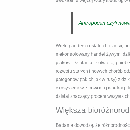
dwukrotnie więcej wody słodkiej, w
Antropocen czyli nowa
Wiele pandemii ostatnich dziesięciol
niekontrolowany handel żywymi dziki
ptaków. Działania te otwierają nie
rozwoju starych i nowych chorób od
patogenów (takich jak wirusy) z dzik
ekosystemów z powodu penetracji l
dzisiaj znaczący procent wszystkic
Większa bioróżnorod
Badania dowodzą, że różnorodność b