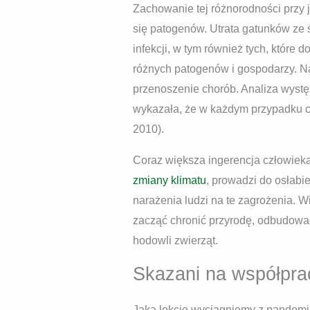
Zachowanie tej różnorodności przy 
się patogenów. Utrata gatunków ze
infekcji, w tym również tych, które 
różnych patogenów i gospodarzy. Na
przenoszenie chorób. Analiza wystę
wykazała, że w każdym przypadku ch
2010).
Coraz większa ingerencja człowieka
zmiany klimatu
, prowadzi do osłabi
narażenia ludzi na te zagrożenia. 
zacząć chronić przyrodę, odbudować
hodowli zwierząt.
Skazani na współpra
Jaką lekcję wyciągniemy z pandem