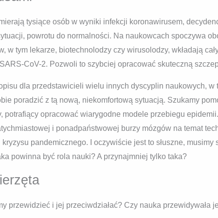
umierają tysiące osób w wyniki infekcji koronawirusem, decyden
 sytuacji, powrotu do normalności. Na naukowcach spoczywa ob
w tym lekarze, biotechnolodzy czy wirusolodzy, wkładają cały 
SARS-CoV-2. Pozwoli to szybciej opracować skuteczną szczep
popisu dla przedstawicieli wielu innych dyscyplin naukowych, w
obie poradzić z tą nową, niekomfortową sytuacją. Szukamy pom
y, potrafiący opracować wiarygodne modele przebiegu epidemi
atychmiastowej i ponadpaństwowej burzy mózgów na temat tech
 kryzysu pandemicznego. I oczywiście jest to słuszne, musimy s
ka powinna być rola nauki? A przynajmniej tylko taka?
ierzęta
 przewidzieć i jej przeciwdziałać? Czy nauka przewidywała jej