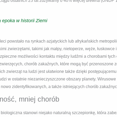
 ciągu ostatnich 25 lat zużywamy o 40% więcej drewna (UNDP 
 epoka w historii Ziemi
eci powstało na rynkach azjatyckich lub afrykańskich metropolii
mi zwierzętami, takimi jak małpy, nietoperze, węże, łuskowce 
bezpieczne możliwości kontaktu między ludźmi a chorobami tych
zwierzęcych, chorób zakaźnych, które mogą być przenoszone ze
ich zwierząt na ludzi jest ułatwione także dzięki postępującemu
udzi w ostatnie niezanieczyszczone obszary planety. Wirusowe
h nowo zidentyfikowanych, a także istniejących chorób zakaźnyc
ność, mniej chorób
iologiczna stanowi niejako naturalną szczepionkę, która zab