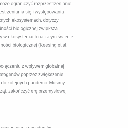
może ograniczyć rozprzestrzenianie
strzeniania się i występowania
 różnych ekosystemach, dotyczy
dności biologicznej zwiększa
ozy w ekosystemach na całym świecie
ści biologicznej (Keesing et al.
 połączeniu z wpływem globalnej
ę patogenów poprzez zwiększenie
i do kolejnych pandemii. Musimy
rząt, zakończyć erę przemysłowej
d uwagę przez decydentów