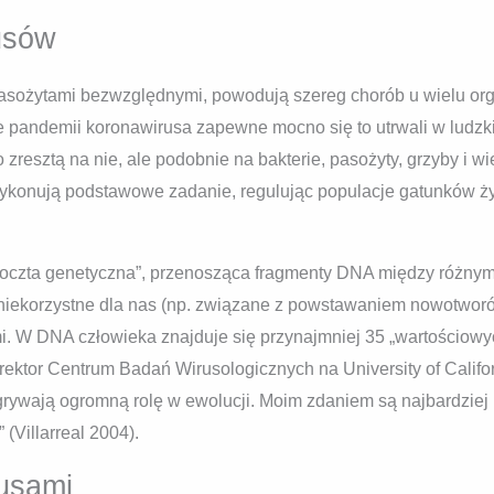
usów
sożytami bezwzględnymi, powodują szereg chorób u wielu org
ie pandemii koronawirusa zapewne mocno się to utrwali w ludzk
ko zresztą na nie, ale podobnie na bakterie, pasożyty, grzyby 
konują podstawowe zadanie, regulując populacje gatunków żyw
„poczta genetyczna”, przenosząca fragmenty DNA między różnym
iekorzystne dla nas (np. związane z powstawaniem nowotworów
sami. W DNA człowieka znajduje się przynajmniej 35 „wartościo
yrektor Centrum Badań Wirusologicznych na University of Califor
rywają ogromną rolę w ewolucji. Moim zdaniem są najbardziej
(Villarreal 2004).
usami