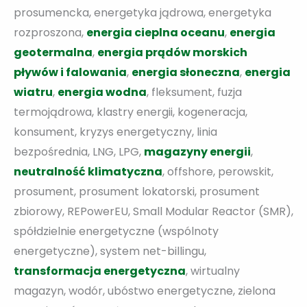
prosumencka, energetyka jądrowa, energetyka
rozproszona,
energia cieplna oceanu
,
energia
geotermalna
,
e
nergia prądów morskich
pływów i falowania
,
energia słoneczna
,
energia
wiatru
,
energia wodna
, fleksument, fuzja
termojądrowa, klastry energii, kogeneracja,
konsument, kryzys energetyczny, linia
bezpośrednia, LNG, LPG,
magazyny energii
,
neutralność klimatyczna
, offshore, perowskit,
prosument, prosument lokatorski, prosument
zbiorowy, REPowerEU, Small Modular Reactor (SMR),
spółdzielnie energetyczne (wspólnoty
energetyczne), system net-billingu,
transformacja energetyczna
, wirtualny
magazyn, wodór, ubóstwo energetyczne, zielona