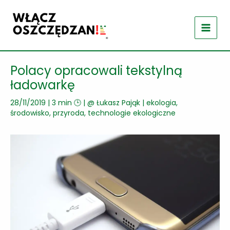
Przejdź
do
treści
Polacy opracowali tekstylną
ładowarkę
28/11/2019
|
3 min 🕒
| @
Łukasz Pająk
|
ekologia,
środowisko, przyroda
,
technologie ekologiczne