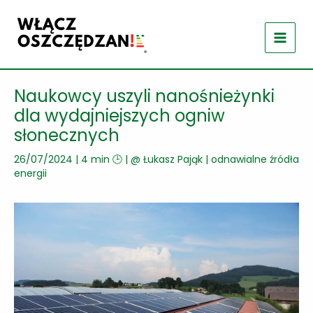
Przejdź
do
treści
Naukowcy uszyli nanośnieżynki
dla wydajniejszych ogniw
słonecznych
26/07/2024
|
4 min 🕒
| @
Łukasz Pająk
|
odnawialne źródła
energii