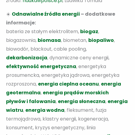
źródło:
naukawpolsce.pl
, Ludwika Tomala
☀️
Odnawialne źródła energii
– dodatkowe
informacje:
bateria ze stałym elektrolitem,
biogaz
,
biogazownia,
biomasa
, biometan,
biopaliwo
,
biowodór, blackout, cable pooling,
dekarbonizacja
, dynamiczne ceny energii,
efektywność energetyczna
, energetyka
prosumencka, energetyka jądrowa, energetyka
rozproszona,
energia cieplna oceanu
,
energia
geotermalna
,
e
nergia prądów morskich
pływów i falowania
,
energia słoneczna
,
energia
wiatru
,
energia wodna
, fleksument, fuzja
termojądrowa, klastry energii, kogeneracja,
konsument, kryzys energetyczny, linia