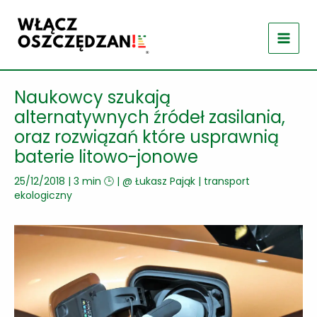
Przejdź
do
treści
Naukowcy szukają
alternatywnych źródeł zasilania,
oraz rozwiązań które usprawnią
baterie litowo-jonowe
25/12/2018
|
3 min 🕒
| @
Łukasz Pająk
|
transport
ekologiczny