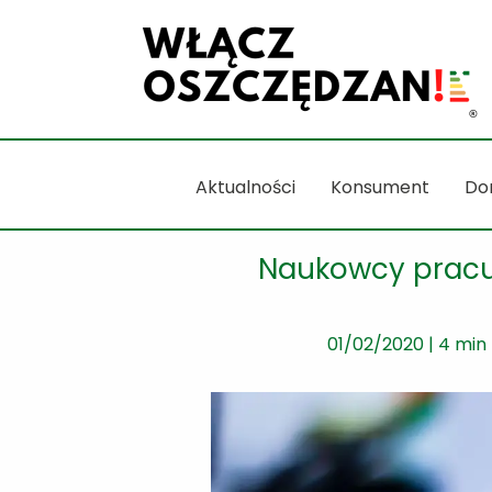
Przejdź
do
treści
Aktualności
Konsument
Do
Naukowcy pracu
01/02/2020
|
4 min 