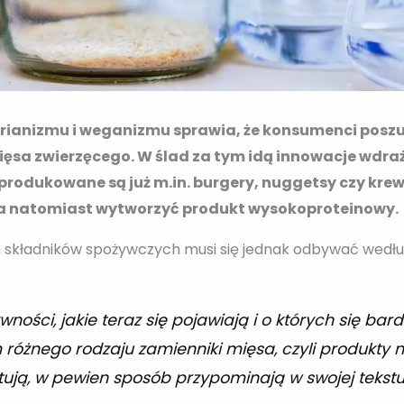
ianizmu i weganizmu sprawia, że konsumenci poszu
ięsa zwierzęcego. W ślad za tym idą innowacje wdr
produkowane są już m.in. burgery, nuggetsy czy krew
a natomiast wytworzyć produkt wysokoproteinowy.
kładników spożywczych musi się jednak odbywać według 
ności, jakie teraz się pojawiają i o których się bar
 różnego rodzaju zamienniki mięsa, czyli produkty 
itują, w pewien sposób przypominają w swojej tekst