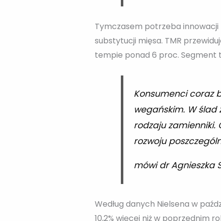
Tymczasem potrzeba innowacji n
substytucji mięsa. TMR przewidu
tempie ponad 6 proc. Segment t
Konsumenci coraz ba
wegańskim. W ślad 
rodzaju zamienniki. 
rozwoju poszczegól
mówi dr Agnieszka
Według danych Nielsena w paździ
10,2% więcej niż w poprzednim r