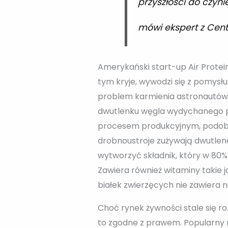
przyszłości do czyn
mówi ekspert z Ce
Amerykański start-up Air Protei
tym kryje, wywodzi się z pomys
problem karmienia astronautów 
dwutlenku węgla wydychanego pr
procesem produkcyjnym, podobn
drobnoustroje zużywają dwutle
wytworzyć składnik, który w 80%
Zawiera również witaminy takie 
białek zwierzęcych nie zawiera
Choć rynek żywności stale się ro
to zgodne z prawem. Popularny 