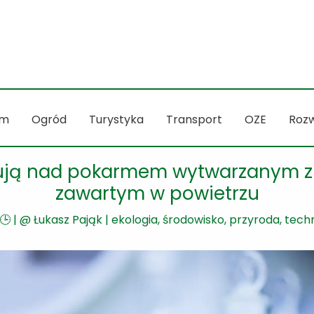
m
Ogród
Turystyka
Transport
OZE
Rozw
ją nad pokarmem wytwarzanym z 
zawartym w powietrzu
🕒
| @
Łukasz Pająk
|
ekologia, środowisko, przyroda
,
techn