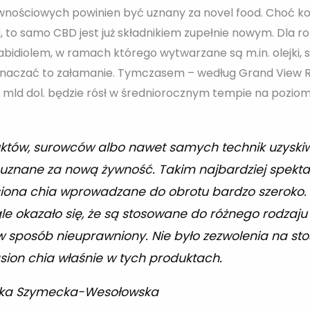
wnościowych powinien być uznany za novel food. Choć kon
, to samo CBD jest już składnikiem zupełnie nowym. Dla ro
idiolem, w ramach którego wytwarzane są m.in. olejki, su
oznaczać to załamanie. Tymczasem – według Grand View 
,6 mld dol. będzie rósł w średniorocznym tempie na pozio
duktów, surowców albo nawet samych technik uzysk
 uznane za nową żywność. Takim najbardziej spekta
iona chia wprowadzane do obrotu bardzo szeroko. Ro
e okazało się, że są stosowane do różnego rodzaju
w sposób nieuprawniony. Nie było zezwolenia na sto
nasion chia właśnie w tych produktach.
szka Szymecka-Wesołowska