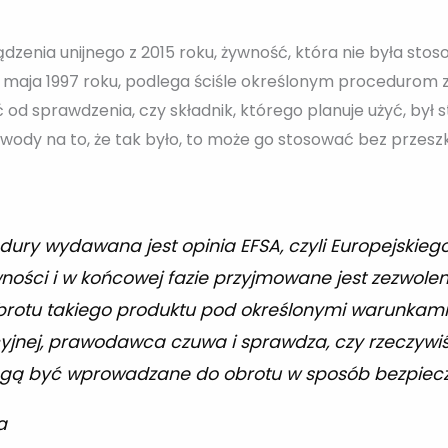
ządzenia unijnego z 2015 roku, żywność, która nie była s
 15 maja 1997 roku, podlega ściśle określonym proceduro
 od sprawdzenia, czy składnik, którego planuje użyć, był
owody na to, że tak było, to może go stosować bez przeszkó
ury wydawana jest opinia EFSA, czyli Europejskiego
ości i w końcowej fazie przyjmowane jest zezwoleni
rotu takiego produktu pod określonymi warunkami.
jnej, prawodawca czuwa i sprawdza, czy rzeczywiś
ogą być wprowadzane do obrotu w sposób bezpiecz
a