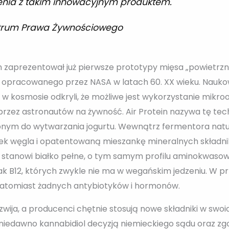
ienia z takim innowacyjnym produktem.
ntrum Prawa Żywnościowego
n zaprezentował już pierwsze prototypy mięsa „powietrzne
łu opracowanego przez NASA w latach 60. XX wieku. Nauk
w kosmosie odkryli, że możliwe jest wykorzystanie mikro
zez astronautów na żywność. Air Protein nazywa tę te
ym do wytwarzania jogurtu. Wewnątrz fermentora natu
nek węgla i opatentowaną mieszankę mineralnych składn
 stanowi białko pełne, o tym samym profilu aminokwasow
jak B12, których zwykle nie ma w wegańskim jedzeniu. W p
 natomiast żadnych antybiotyków i hormonów.
zwija, a producenci chętnie stosują nowe składniki w swoi
niedawno kannabidiol decyzją niemieckiego sądu oraz zg