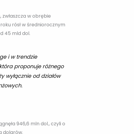
, zwłaszcza w obrębie
6 roku rósł w średniorocznym
 45 mld dol.
e i w trendzie
która proponuje różnego
eży wyłącznie od działów
anżowych.
nęła 946,6 mln dol., czyli o
a dolarów.