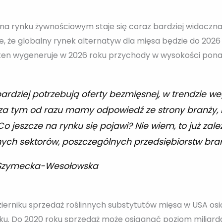
a rynku żywnościowym staje się coraz bardziej widoczna
je, że globalny rynek alternatyw dla mięsa będzie do 202
en wygeneruje w 2026 roku przychody w wysokości ponad
rdziej potrzebują oferty bezmięsnej, w trendzie weg
za tym od razu mamy odpowiedź ze strony branży, 
Co jeszcze na rynku się pojawi? Nie wiem, to już zal
nych sektorów, poszczególnych przedsiębiorstw br
 Szymecka-Wesołowska
erniku sprzedaż roślinnych substytutów mięsa w USA osiąg
oku. Do 2020 roku sprzedaż może osiągnąć poziom miliard