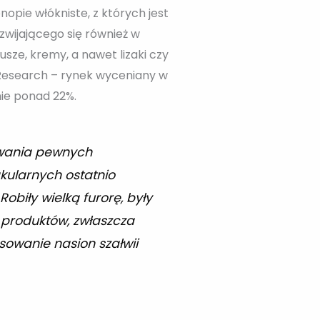
opie włókniste, z których jest
zwijającego się również w
sze, kremy, a nawet lizaki czy
Research – rynek wyceniany w
mie ponad 22%.
iwania pewnych
kularnych ostatnio
biły wielką furorę, były
 produktów, zwłaszcza
sowanie nasion szałwii