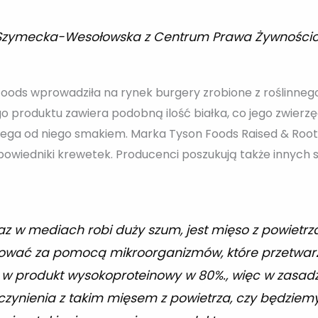
 Szymecka-Wesołowska z Centrum Prawa Żywności
oods wprowadziła na rynek burgery zrobione z roślinnego
go produktu zawiera podobną ilość białka, co jego zwierz
biega od niego smakiem. Marka Tyson Foods Raised & Root
dpowiedniki krewetek. Producenci poszukują także innych
az w mediach robi duży szum, jest mięso z powietrz
hować za pomocą mikroorganizmów, które przetwar
 w produkt wysokoproteinowy w 80%., więc w zasad
czynienia z takim mięsem z powietrza, czy będziem