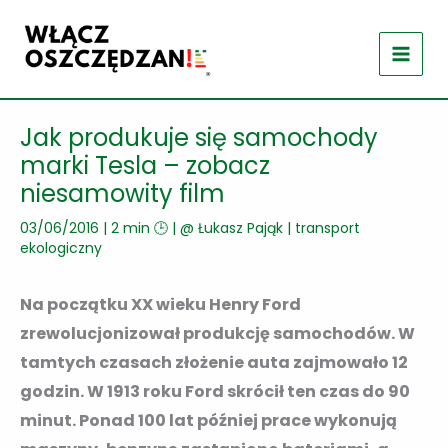
Przejdź
do
treści
Jak produkuje się samochody
marki Tesla – zobacz
niesamowity film
03/06/2016
|
2 min 🕒
| @
Łukasz Pająk
|
transport
ekologiczny
Na początku XX wieku Henry Ford
zrewolucjonizował produkcję samochodów. W
tamtych czasach złożenie auta zajmowało 12
godzin. W 1913 roku Ford skrócił ten czas do 90
minut. Ponad 100 lat później prace wykonują