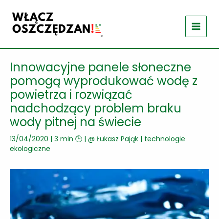
Przejdź
do
treści
Innowacyjne panele słoneczne
pomogą wyprodukować wodę z
powietrza i rozwiązać
nadchodzący problem braku
wody pitnej na świecie
13/04/2020
|
3 min 🕒
| @
Łukasz Pająk
|
technologie
ekologiczne