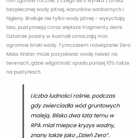
mln zgonów rocznie, z czego 88% wynika z braku
bezpiecznej wody pitnej, warunków sanitarnych i
higieny. Brakuje nie tylko wody pitnej – wysychają
lasy, pustynnieją coraz większe fragmenty ziemi.
Ostatnie pożary w Australii oznaczają m.in.
ogromne braki wody. Tymczasem rozwiązanie Zero
Mass Water może pozyskiwać wodę nawet na
terenach, gdzie wilgotność spada poniżej 10% także
na pustyniach.
Liczba ludności rośnie, podczas
gdy zwierciadła wód gruntowych
maleją. Blisko dwa lata temu w
RPA miał miejsce kryzys wodny,
znany także jako „Dzień Zero”.