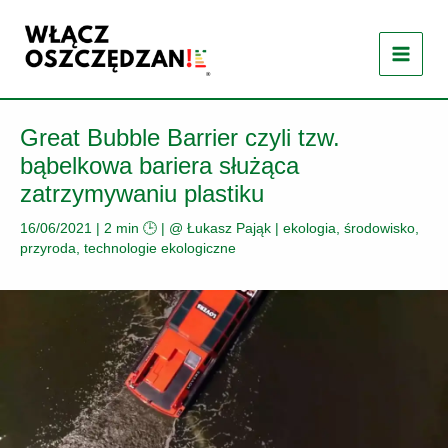
Przejdź
do
treści
Great Bubble Barrier czyli tzw.
bąbelkowa bariera służąca
zatrzymywaniu plastiku
16/06/2021
|
2 min 🕒
| @
Łukasz Pająk
|
ekologia, środowisko,
przyroda
,
technologie ekologiczne