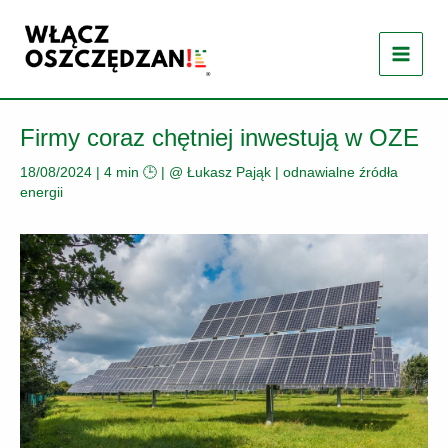
Przejdź
do
treści
Firmy coraz chętniej inwestują w OZE
18/08/2024
|
4 min 🕒
| @
Łukasz Pająk
|
odnawialne źródła
energii