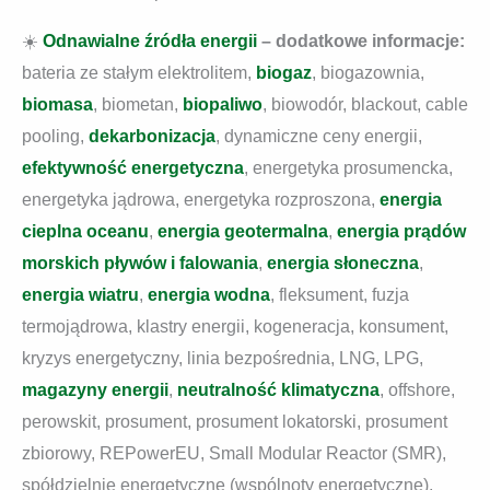
☀️
Odnawialne źródła energii
– dodatkowe informacje:
bateria ze stałym elektrolitem,
biogaz
, biogazownia,
biomasa
, biometan,
biopaliwo
, biowodór, blackout, cable
pooling,
dekarbonizacja
, dynamiczne ceny energii,
efektywność energetyczna
, energetyka prosumencka,
energetyka jądrowa, energetyka rozproszona,
energia
cieplna oceanu
,
energia geotermalna
,
e
nergia prądów
morskich pływów i falowania
,
energia słoneczna
,
energia wiatru
,
energia wodna
, fleksument, fuzja
termojądrowa, klastry energii, kogeneracja, konsument,
kryzys energetyczny, linia bezpośrednia, LNG, LPG,
magazyny energii
,
neutralność klimatyczna
, offshore,
perowskit, prosument, prosument lokatorski, prosument
zbiorowy, REPowerEU, Small Modular Reactor (SMR),
spółdzielnie energetyczne (wspólnoty energetyczne),