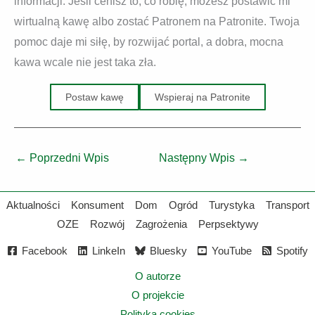
informacji. Jeśli cenisz to, co robię, możesz postawić mi
wirtualną kawę albo zostać Patronem na Patronite. Twoja
pomoc daje mi siłę, by rozwijać portal, a dobra, mocna
kawa wcale nie jest taka zła.
Postaw kawę
Wspieraj na Patronite
←
Poprzedni Wpis
Następny Wpis
→
Aktualności
Konsument
Dom
Ogród
Turystyka
Transport
OZE
Rozwój
Zagrożenia
Perpsektywy
Facebook
LinkeIn
Bluesky
YouTube
Spotify
O autorze
O projekcie
Polityka cookies