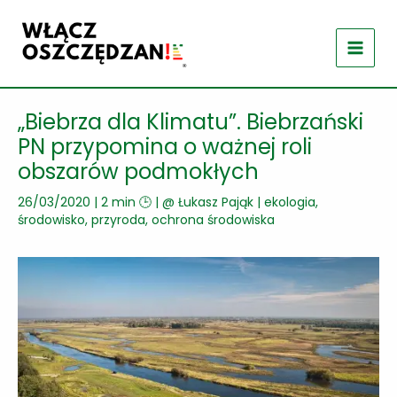
Przejdź
do
treści
„Biebrza dla Klimatu”. Biebrzański
PN przypomina o ważnej roli
obszarów podmokłych
26/03/2020
|
2 min 🕒
| @
Łukasz Pająk
|
ekologia,
środowisko, przyroda
,
ochrona środowiska