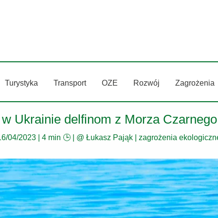
Turystyka
Transport
OZE
Rozwój
Zagrożenia
w Ukrainie delfinom z Morza Czarnego 
16/04/2023
|
4 min 🕒
| @
Łukasz Pająk
|
zagrożenia ekologiczn