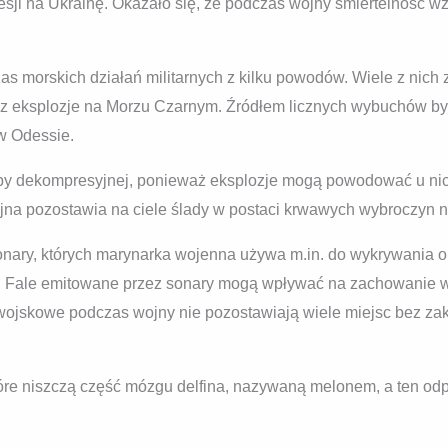
sji na Ukrainę. Okazało się, że podczas wojny śmiertelność wz
zas morskich działań militarnych z kilku powodów. Wiele z nich
 eksplozje na Morzu Czarnym. Źródłem licznych wybuchów był
 w Odessie.
oby dekompresyjnej, ponieważ eksplozje mogą powodować u ni
na pozostawia na ciele ślady w postaci krwawych wybroczyn n
nary, których marynarka wojenna używa m.in. do wykrywania 
. Fale emitowane przez sonary mogą wpływać na zachowanie wa
 wojskowe podczas wojny nie pozostawiają wiele miejsc bez za
tóre niszczą część mózgu delfina, nazywaną melonem, a ten od