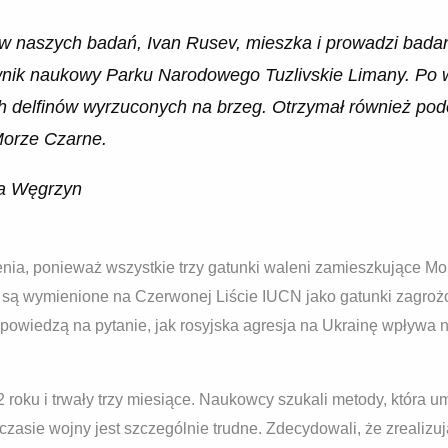
w naszych badań, Ivan Rusev, mieszka i prowadzi bada
nik naukowy Parku Narodowego Tuzlivskie Limany. Po
h delfinów wyrzuconych na brzeg. Otrzymał również pod
Morze Czarne.
a Węgrzyn
enia, ponieważ wszystkie trzy gatunki waleni zamieszkujące M
y – są wymienione na Czerwonej Liście IUCN jako gatunki zagr
dpowiedzą na pytanie, jak rosyjska agresja na Ukrainę wpływa
roku i trwały trzy miesiące. Naukowcy szukali metody, która um
asie wojny jest szczególnie trudne. Zdecydowali, że zrealizuj