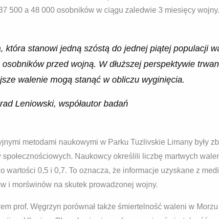
37 500 a 48 000 osobników w ciągu zaledwie 3 miesięcy wojny
a, która stanowi jedną szóstą do jednej piątej populacji
0 osobników przed wojną. W dłuższej perspektywie trwani
sze walenie mogą stanąć w obliczu wyginięcia.
nrad Leniowski, współautor badań
jnymi metodami naukowymi w Parku Tuzlivskie Limany były z
w społecznościowych. Naukowcy określili liczbę martwych wale
 wartości 0,5 i 0,7. To oznacza, że informacje uzyskane z me
nów i morświnów na skutek prowadzonej wojny.
m prof. Węgrzyn porównał także śmiertelność waleni w Morz