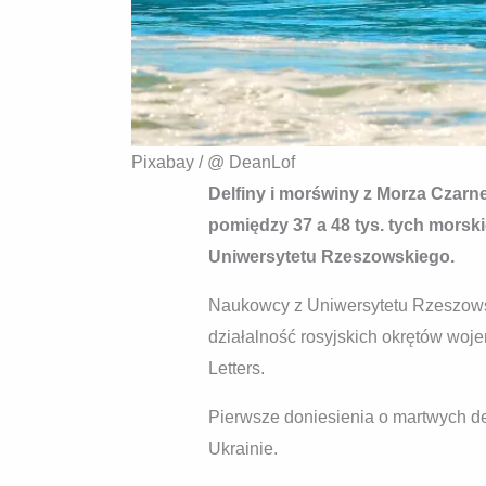
Pixabay / @ DeanLof
Delfiny i morświny z Morza Czarne
pomiędzy 37 a 48 tys. tych morsk
Uniwersytetu Rzeszowskiego.
Naukowcy z Uniwersytetu Rzeszowsk
działalność rosyjskich okrętów wo
Letters.
Pierwsze doniesienia o martwych d
Ukrainie.