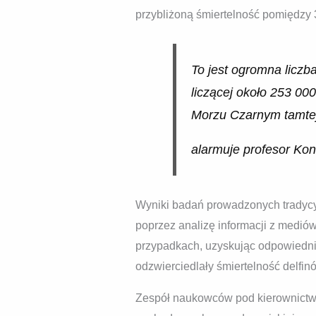
przybliżoną śmiertelność pomiędzy 
To jest ogromna liczb
liczącej około 253 00
Morzu Czarnym tamtej
alarmuje profesor Ko
Wyniki badań prowadzonych tradycy
poprzez analizę informacji z medió
przypadkach, uzyskując odpowiednio
odzwierciedlały śmiertelność delfi
Zespół naukowców pod kierownictwe