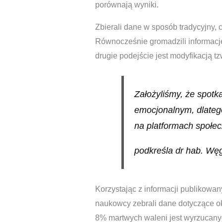
porównają wyniki.
Zbierali dane w sposób tradycyjny,
Równocześnie gromadzili informacj
drugie podejście jest modyfikacją tz
Założyliśmy, że spotk
emocjonalnym, dlateg
na platformach społe
podkreśla dr hab. Wę
Korzystając z informacji publikowa
naukowcy zebrali dane dotyczące o
8% martwych waleni jest wyrzucanyc