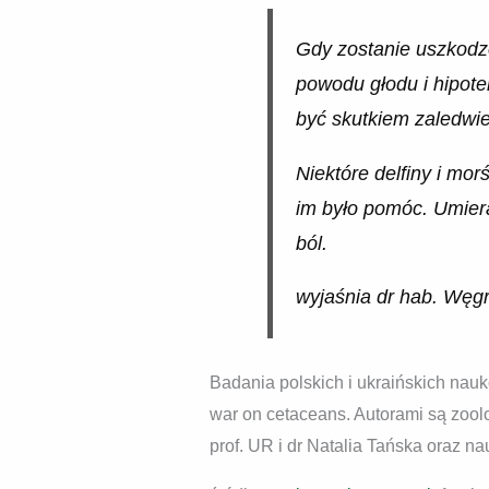
Gdy zostanie uszkodzon
powodu głodu i hipote
być skutkiem zaledwie
Niektóre delfiny i mo
im było pomóc. Umierał
ból.
wyjaśnia dr hab. Węg
Badania polskich i ukraińskich nauk
war on cetaceans. Autorami są zool
prof. UR i dr Natalia Tańska oraz n