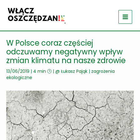
Przejdź
do
treści
W Polsce coraz częściej
odczuwamy negatywny wpływ
zmian klimatu na nasze zdrowie
13/06/2019
|
4 min 🕒
| @
Łukasz Pająk
|
zagrożenia
ekologiczne