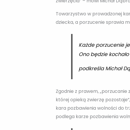
zwierzęcia” – mówi Michał Dąbro
Towarzystwo w prowadzonej kamp
dziecka, a porzucenie sprawia mu
Każde porzucenie je
Ono będzie kochało 
podkreśla Michał D
Zgodnie z prawem, „porzucanie zw
której opieką zwierzę pozostaje”
kara pozbawienia wolności do tr
podlega karze pozbawienia wolnoś