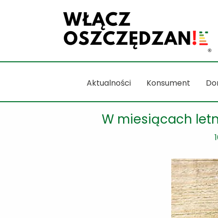
Przejdź
do
treści
Aktualności
Konsument
Do
W miesiącach letn