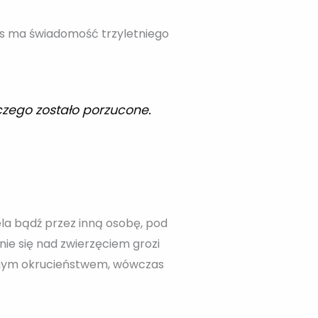
es ma świadomość trzyletniego
czego zostało porzucone.
ela bądź przez inną osobę, pod
nie się nad zwierzęciem grozi
gólnym okrucieństwem, wówczas