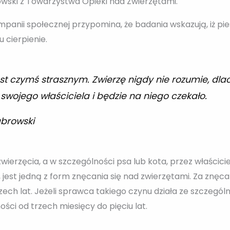
wski z Towarzystwa Opieki nad Zwierzętami.
anii społecznej przypomina, że badania wskazują, iż pi
 cierpienie.
st czymś strasznym. Zwierzę nigdy nie rozumie, dla
swojego właściciela i będzie na niego czekało.
ąbrowski
ierzęcia, a w szczególności psa lub kota, przez właścici
, jest jedną z form znęcania się nad zwierzętami. Za znęca
zech lat. Jeżeli sprawca takiego czynu działa ze szcze
ci od trzech miesięcy do pięciu lat.