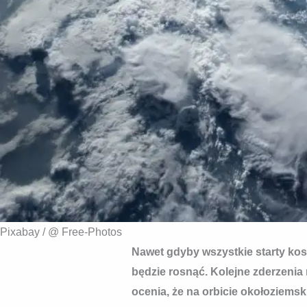
Pixabay / @ Free-Photos
Nawet gdyby wszystkie starty kos
będzie rosnąć. Kolejne zderzeni
ocenia, że na orbicie okołoziemski