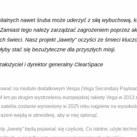
italnych nawet śruba może uderzyć z siłą wybuchową, któ
. Zamiast tego należy zarządzać zagrożeniem poprzez 
 świeci. Nasz projekt „lawety” oczyści ze śmieci kluczo
yby stać się bezużyteczne dla przyszłych misji.
założyciel i dyrektor generalny ClearSpace
trować na module dodatkowym Vespa (Vega Secondary Payload
64 km po drugim wystrzeleniu europejskiej rakiety Vega w 2013
y satelita zostanie wyniesiony w 2025 roku najpierw na wysoko
 razem wejdą w atmosferę, aby w niej spłonąć.
elity „lawety” będą pojawiać się częściej. Co istotne, użyte tec