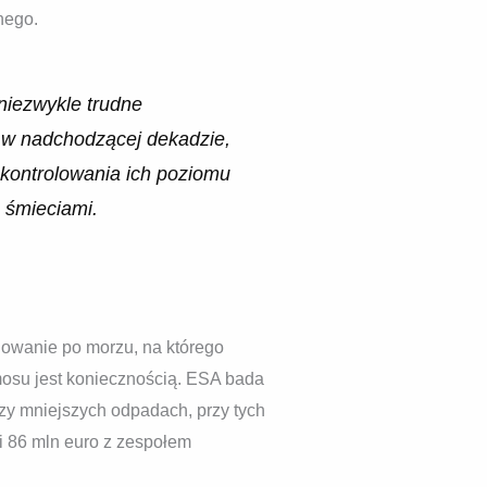
nego.
niezwykle trudne
ć w nadchodzącej dekadzie,
 kontrolowania ich poziomu
 śmieciami.
glowanie po morzu, na którego
smosu jest koniecznością. ESA bada
y mniejszych odpadach, przy tych
i 86 mln euro z zespołem