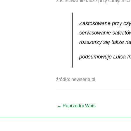
zastosowanie także przy samych sat
Zastosowane przy czys
serwisowanie satelitó
rozszerzy się także n
podsumowuje Luisa Inn
źródło: newseria.pl
←
Poprzedni Wpis