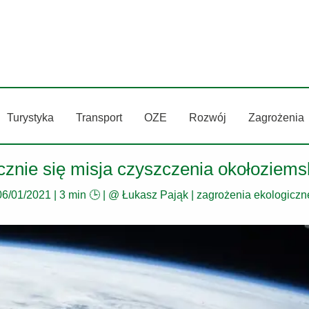
Turystyka
Transport
OZE
Rozwój
Zagrożenia
znie się misja czyszczenia okołoziemski
06/01/2021
|
3 min 🕒
| @
Łukasz Pająk
|
zagrożenia ekologiczn