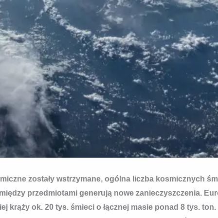
miczne zostały wstrzymane, ogólna liczba kosmicznych śmi
a między przedmiotami generują nowe zanieczyszczenia. E
ej krąży ok. 20 tys. śmieci o łącznej masie ponad 8 tys. to