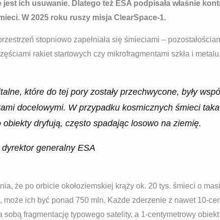
e jest ich usuwanie. Dlatego też ESA podpisała właśnie kon
mieci. W 2025 roku ruszy misja ClearSpace-1.
zestrzeń stopniowo zapełniała się śmieciami – pozostałościam
ęściami rakiet startowych czy mikrofragmentami szkła i metalu
talne, które do tej pory zostały przechwycone, były wspó
ami docelowymi. W przypadku kosmicznych śmieci taka kon
 obiekty dryfują, często spadając losowo na ziemię.
 dyrektor generalny ESA
, że po orbicie okołoziemskiej krąży ok. 20 tys. śmieci o masie
, może ich być ponad 750 mln. Każde zderzenie z nawet 10-c
za sobą fragmentację typowego satelity, a 1-centymetrowy obiek