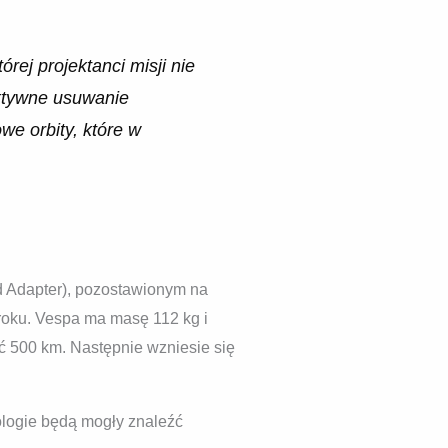
rej projektanci misji nie
aktywne usuwanie
we orbity, które w
 Adapter), pozostawionym na
 roku. Vespa ma masę 112 kg i
ść 500 km. Następnie wzniesie się
hnologie będą mogły znaleźć