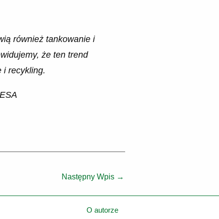
wią również tankowanie i
ewidujemy, że ten trend
i recykling.
w ESA
Następny Wpis
→
O autorze