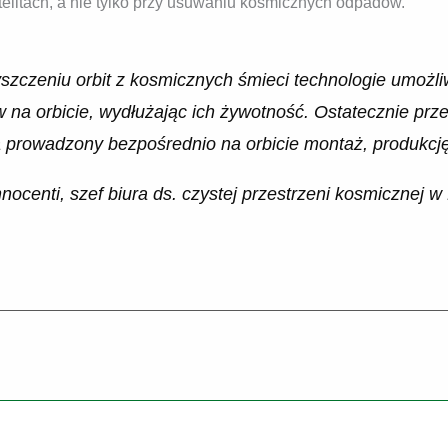
elitach, a nie tylko przy usuwaniu kosmicznych odpadów.
zczeniu orbit z kosmicznych śmieci technologie umożli
w na orbicie, wydłużając ich żywotność. Ostatecznie prz
a prowadzony bezpośrednio na orbicie montaż, produkcję 
ocenti, szef biura ds. czystej przestrzeni kosmicznej 