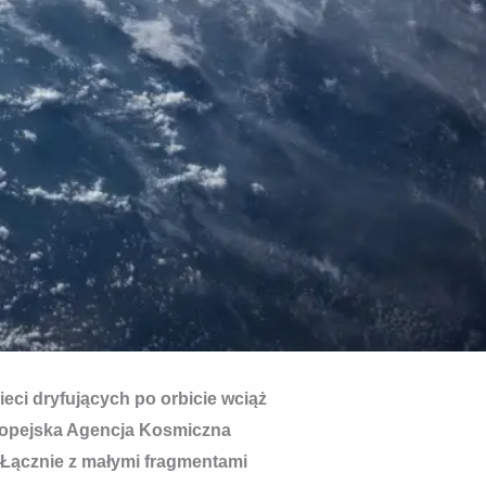
eci dryfujących po orbicie wciąż
uropejska Agencja Kosmiczna
n. Łącznie z małymi fragmentami