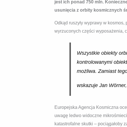
jest ich ponad 750 mln. Konieczn
usunięcia z orbity kosmicznych ś
Odkąd ruszyły wyprawy w kosmos, pr
wyrzuconych części wyposażenia, cz
Wszystkie obiekty orbi
kontrolowanymi obiekt
możliwa. Zamiast tego
wskazuje Jan Wörner,
Europejska Agencja Kosmiczna ocenia
uwagę ledwo widoczne mikrośmieci
katastrofalne skutki – pociągałoby 