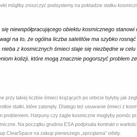
iekt mógłby zniszczyć podsystemy na pokładzie statku kosmicz
 się niewspółpracującego obiektu kosmicznego stanowi 
agi na to, że ogólna liczba satelitów ma szybko rosną
 nieba z kosmicznych śmieci staje się niezbędne w celu
eniom kolizji, które mogą znacznie pogorszyć problem ze
przy takiej liczbie śmieci krążących po orbicie byłyby jak że
tkie statki, które zatonęły. Dlatego też usuwanie śmieci z ko
ym problemem. Harpuny czy żagle kosmiczne mogłyby pomóc prz
miczne. Na początku grudnia ESA podpisała kontrakt o wartośc
-up ClearSpace na zakup pierwszego „sprzątania” orbity.