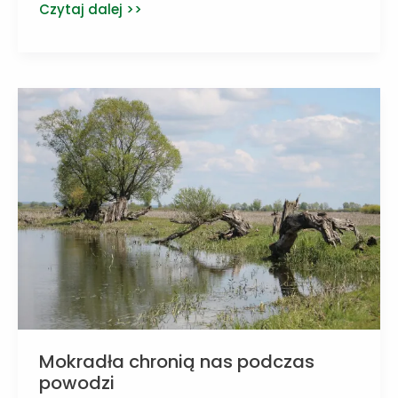
CNN:
Czytaj dalej >>
Zaprasza
na
Call
to
Earth
Day
Mokradła chronią nas podczas
powodzi