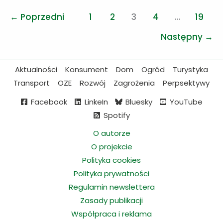
Dunes
←
Poprzedni
1
2
3
4
…
19
PL,
czyli
Następny
→
renaturyzacja
nadmorskich
Aktualności
Konsument
Dom
Ogród
Turystyka
siedlisk
Transport
OZE
Rozwój
Zagrożenia
Perpsektywy
wydmowych
Facebook
LinkeIn
Bluesky
YouTube
Spotify
O autorze
O projekcie
Polityka cookies
Polityka prywatności
Regulamin newslettera
Zasady publikacji
Współpraca i reklama