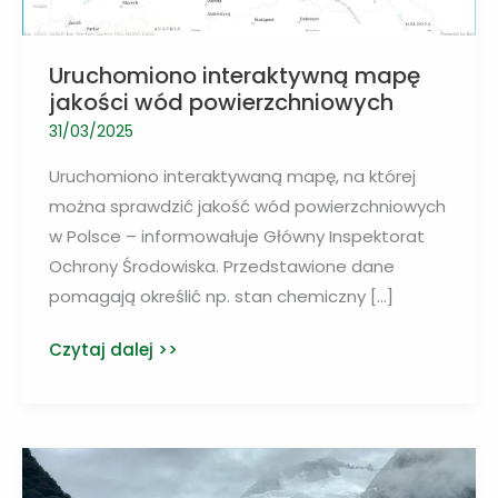
Uruchomiono interaktywną mapę
jakości wód powierzchniowych
31/03/2025
Uruchomiono interaktywaną mapę, na której
można sprawdzić jakość wód powierzchniowych
w Polsce – informowałuje Główny Inspektorat
Ochrony Środowiska. Przedstawione dane
pomagają określić np. stan chemiczny […]
Uruchomiono
Czytaj dalej >>
interaktywną
mapę
jakości
wód