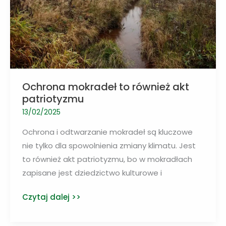
Ochrona mokradeł to również akt
patriotyzmu
13/02/2025
Ochrona i odtwarzanie mokradeł są kluczowe
nie tylko dla spowolnienia zmiany klimatu. Jest
to również akt patriotyzmu, bo w mokradłach
zapisane jest dziedzictwo kulturowe i
Ochrona
Czytaj dalej >>
mokradeł
to