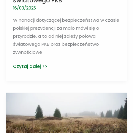
światowego PKB
16/03/2025
W narracji dotyczącej bezpieczeństwa w czasie
polskiej prezydencji za mało mówi się o
przyrodzie, a to od niej zależy połowa
światowego PKB oraz bezpieczeństwo
żywnościowe
Od
Czytaj dalej >>
przyrody
zależy
połowa
światowego
PKB