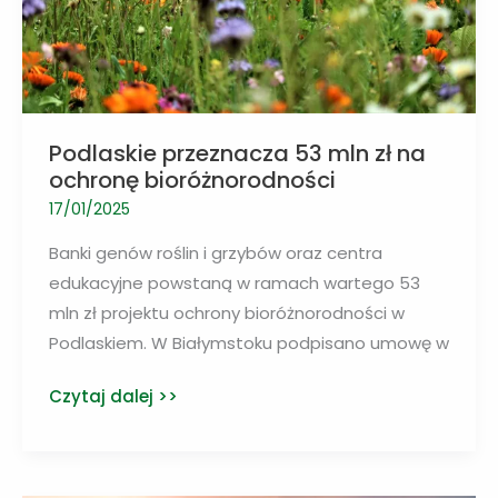
Kujaw
Podlaskie przeznacza 53 mln zł na
ochronę bioróżnorodności
17/01/2025
Banki genów roślin i grzybów oraz centra
edukacyjne powstaną w ramach wartego 53
mln zł projektu ochrony bioróżnorodności w
Podlaskiem. W Białymstoku podpisano umowę w
Podlaskie
Czytaj dalej >>
przeznacza
53
mln