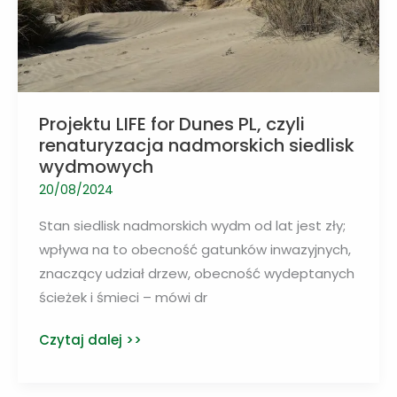
Projektu LIFE for Dunes PL, czyli
renaturyzacja nadmorskich siedlisk
wydmowych
20/08/2024
Stan siedlisk nadmorskich wydm od lat jest zły;
wpływa na to obecność gatunków inwazyjnych,
znaczący udział drzew, obecność wydeptanych
ścieżek i śmieci – mówi dr
Projektu
Czytaj dalej >>
LIFE
for