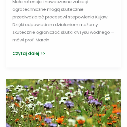
Mała retencja i nowoczesne zabiegi
agrotechniczne mogą skutecznie
przeciwdziałać procesowi stepowienia Kujaw.
Dzięki odpowiednim działaniom możemy
skutecznie ograniczać skutki kryzysu wodnego –
mówi prof. Marcin
Mała
Czytaj dalej >>
retencja
i
nowe
techniki
w
rolnictwie
mogą
przeciwdziałać
stepowieniu