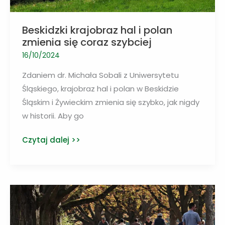
Beskidzki krajobraz hal i polan
zmienia się coraz szybciej
16/10/2024
Zdaniem dr. Michała Sobali z Uniwersytetu
Śląskiego, krajobraz hal i polan w Beskidzie
Śląskim i Żywieckim zmienia się szybko, jak nigdy
w historii. Aby go
Beskidzki
Czytaj dalej >>
krajobraz
hal
i
polan
zmienia
się