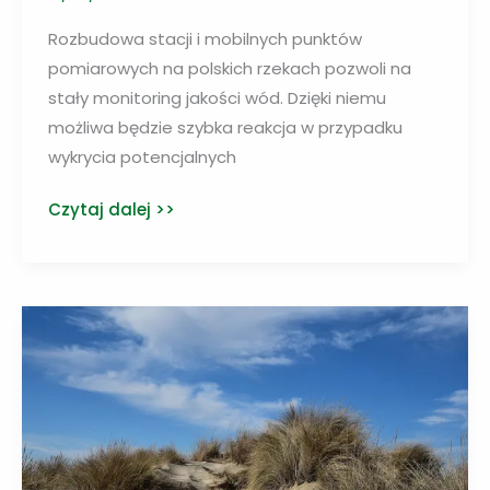
Rozbudowa stacji i mobilnych punktów
pomiarowych na polskich rzekach pozwoli na
stały monitoring jakości wód. Dzięki niemu
możliwa będzie szybka reakcja w przypadku
wykrycia potencjalnych
Naukowcy
Czytaj dalej >>
zbierają
dane
dotyczące
jakości
polskich
wód