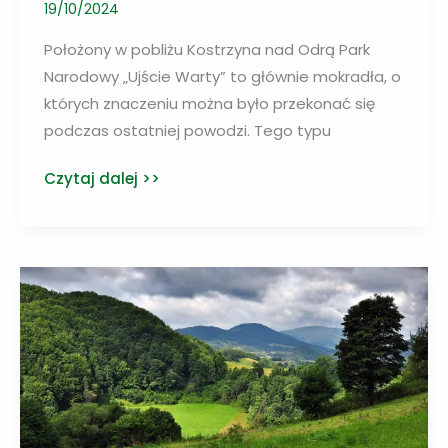
19/10/2024
Położony w pobliżu Kostrzyna nad Odrą Park
Narodowy „Ujście Warty” to głównie mokradła, o
których znaczeniu można było przekonać się
podczas ostatniej powodzi. Tego typu
Mokradła
Czytaj dalej >>
chronią
nas
podczas
powodzi