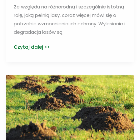
Ze względu na różnorodną i szczególnie istotną
rolę, jaką pełnią lasy, coraz więcej mówi się o
potrzebie wzmocnienia ich ochrony. Wylesianie i
degradacja lasów są
Coraz
Czytaj dalej >>
więcej
podmiotów
angażuje
się
w
ochronę
lasów