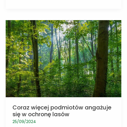
część
miast
dzikiej
przyrodzie
pomagamy
również
jego
mieszkańcom
Coraz więcej podmiotów angażuje
się w ochronę lasów
25/09/2024