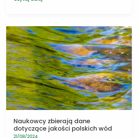
unijna
regulacja
EUDR
ma
zapobiec
degradacji
lasów
Naukowcy zbierają dane
dotyczące jakości polskich wód
21/08/2024