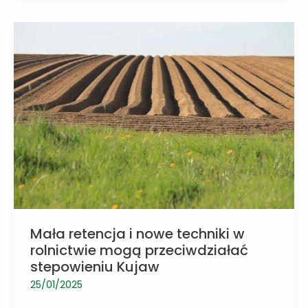
również
akt
patriotyzmu
Mała retencja i nowe techniki w
rolnictwie mogą przeciwdziałać
stepowieniu Kujaw
25/01/2025