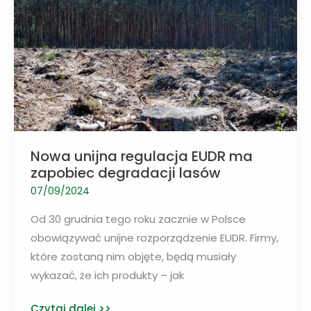
strat
Nowa unijna regulacja EUDR ma
zapobiec degradacji lasów
07/09/2024
Od 30 grudnia tego roku zacznie w Polsce
obowiązywać unijne rozporządzenie EUDR. Firmy,
które zostaną nim objęte, będą musiały
wykazać, że ich produkty – jak
Nowa
Czytaj dalej >>