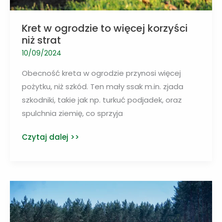
Kret w ogrodzie to więcej korzyści
niż strat
10/09/2024
Obecność kreta w ogrodzie przynosi więcej
pożytku, niż szkód. Ten mały ssak m.in. zjada
szkodniki, takie jak np. turkuć podjadek, oraz
spulchnia ziemię, co sprzyja
Kret
Czytaj dalej >>
w
ogrodzie
to
więcej
korzyści
niż