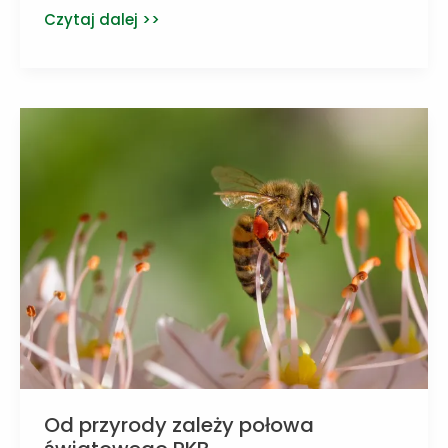
Raport
Czytaj dalej >>
UNESCO:
chrońmy
góry
i
lodowce
Od przyrody zależy połowa