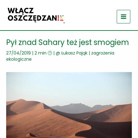
Przejdź
do
treści
Pył znad Sahary też jest smogiem
27/04/2019
|
2 min 🕒
| @
Łukasz Pająk
|
zagrożenia
ekologiczne