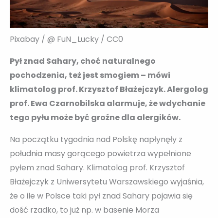
Pixabay / @ FuN_Lucky / CC0
Pył znad Sahary, choć naturalnego
pochodzenia, też jest smogiem – mówi
klimatolog prof. Krzysztof Błażejczyk. Alergolog
prof. Ewa Czarnobilska alarmuje, że wdychanie
tego pyłu może być groźne dla alergików.
Na początku tygodnia nad Polskę napłynęły z
południa masy gorącego powietrza wypełnione
pyłem znad Sahary. Klimatolog prof. Krzysztof
Błażejczyk z Uniwersytetu Warszawskiego wyjaśnia,
że o ile w Polsce taki pył znad Sahary pojawia się
dość rzadko, to już np. w basenie Morza