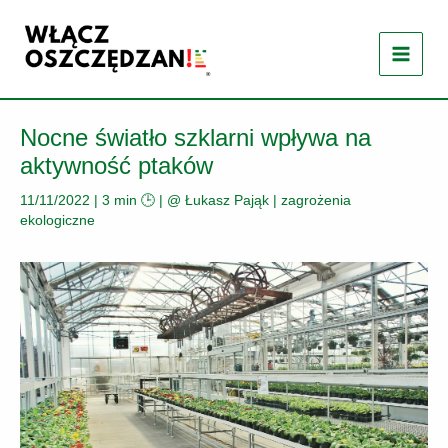
Przejdź
do
treści
Nocne światło szklarni wpływa na
aktywność ptaków
11/11/2022
|
3 min 🕒
| @
Łukasz Pająk
|
zagrożenia
ekologiczne