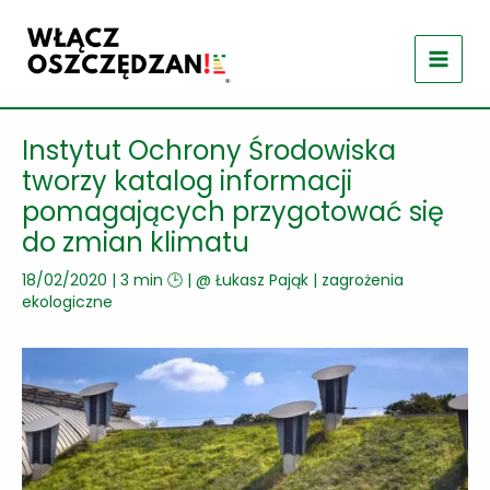
Przejdź
do
treści
Instytut Ochrony Środowiska
tworzy katalog informacji
pomagających przygotować się
do zmian klimatu
18/02/2020
|
3 min 🕒
| @
Łukasz Pająk
|
zagrożenia
ekologiczne