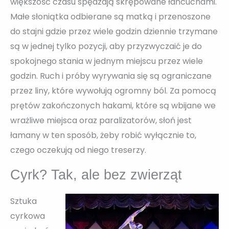
większość czasu spędzają skrępowane łańcuchami.
Małe słoniątka odbierane są matką i przenoszone
do stajni gdzie przez wiele godzin dziennie trzymane
są w jednej tylko pozycji, aby przyzwyczaić je do
spokojnego stania w jednym miejscu przez wiele
godzin. Ruch i próby wyrywania się są ograniczane
przez liny, które wywołują ogromny ból. Za pomocą
prętów zakończonych hakami, które są wbijane we
wrażliwe miejsca oraz paralizatorów, słoń jest
łamany w ten sposób, żeby robić wyłącznie to,
czego oczekują od niego treserzy.
Cyrk? Tak, ale bez zwierząt
Sztuka
cyrkowa