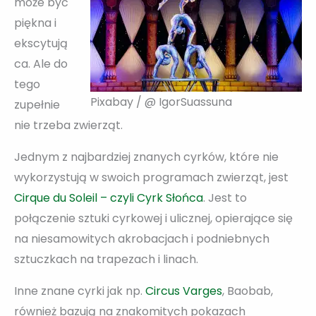
może być
piękna i
ekscytują
ca. Ale do
tego
Pixabay / @ IgorSuassuna
zupełnie
nie trzeba zwierząt.
Jednym z najbardziej znanych cyrków, które nie
wykorzystują w swoich programach zwierząt, jest
Cirque du Soleil – czyli Cyrk Słońca
. Jest to
połączenie sztuki cyrkowej i ulicznej, opierające się
na niesamowitych akrobacjach i podniebnych
sztuczkach na trapezach i linach.
Inne znane cyrki jak np.
Circus Varges
, Baobab,
również bazują na znakomitych pokazach