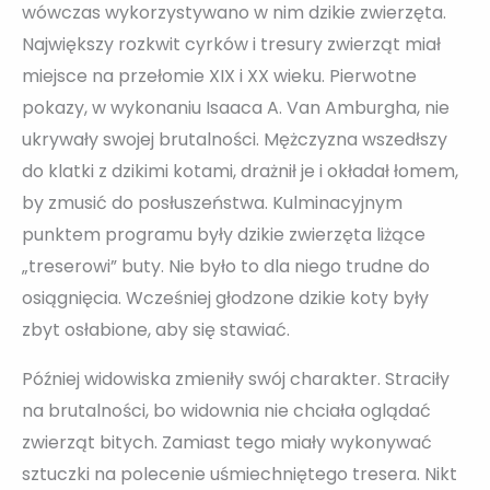
wówczas wykorzystywano w nim dzikie zwierzęta.
Największy rozkwit cyrków i tresury zwierząt miał
miejsce na przełomie XIX i XX wieku. Pierwotne
pokazy, w wykonaniu Isaaca A. Van Amburgha, nie
ukrywały swojej brutalności. Mężczyzna wszedłszy
do klatki z dzikimi kotami, drażnił je i okładał łomem,
by zmusić do posłuszeństwa. Kulminacyjnym
punktem programu były dzikie zwierzęta liżące
„treserowi” buty. Nie było to dla niego trudne do
osiągnięcia. Wcześniej głodzone dzikie koty były
zbyt osłabione, aby się stawiać.
Później widowiska zmieniły swój charakter. Straciły
na brutalności, bo widownia nie chciała oglądać
zwierząt bitych. Zamiast tego miały wykonywać
sztuczki na polecenie uśmiechniętego tresera. Nikt