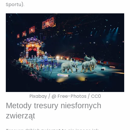
Sportu).
Pixabay / @ Free-Photos / CC0
Metody tresury niesfornych
zwierząt