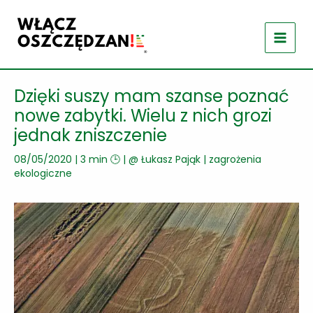
Przejdź
do
treści
Dzięki suszy mam szanse poznać
nowe zabytki. Wielu z nich grozi
jednak zniszczenie
08/05/2020
|
3 min 🕒
| @
Łukasz Pająk
|
zagrożenia
ekologiczne