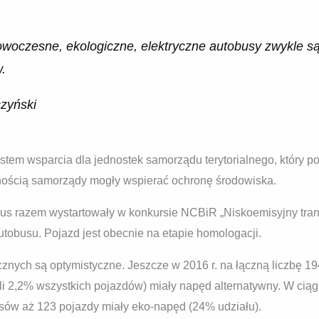
owoczesne, ekologiczne, elektryczne autobusy zwykle są
.
czyński
ystem wsparcia dla jednostek samorządu terytorialnego, który
lnością samorządy mogły wspierać ochronę środowiska.
razem wystartowały w konkursie NCBiR „Niskoemisyjny transp
utobusu. Pojazd jest obecnie na etapie homologacji.
znych są optymistyczne. Jeszcze w 2016 r. na łączną liczbę 19
yli 2,2% wszystkich pojazdów) miały napęd alternatywny. W cią
sów aż 123 pojazdy miały eko-napęd (24% udziału).