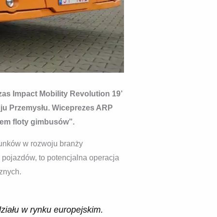
s Impact Mobility Revolution 19’
ju Przemysłu. Wiceprezes ARP
tem floty gimbusów”.
runków w rozwoju branży
pojazdów, to potencjalna operacja
znych.
działu w rynku europejskim.