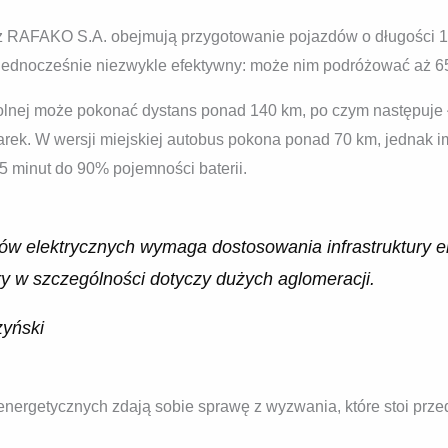
 RAFAKO S.A. obejmują przygotowanie pojazdów o długości 10
 a jednocześnie niezwykle efektywny: może nim podróżować aż 6
zkolnej może pokonać dystans ponad 140 km, po czym następuj
ek. W wersji miejskiej autobus pokona ponad 70 km, jednak i
5 minut do 90% pojemności baterii.
sów elektrycznych wymaga dostosowania infrastruktury 
óry w szczególności dotyczy dużych aglomeracji.
zyński
energetycznych zdają sobie sprawę z wyzwania, które stoi przed 