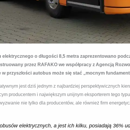
elektrycznego o długości 8,5 metra zaprezentowano podcza
onstruowany przez RAFAKO we współpracy z Agencją Rozwo
że w przyszłości autobus może się stać „mocnym fundamen
atywnym jest dziś jednym z najbardziej perspektywicznych kie
cym producentem i największym unijnym eksporterem tego typu 
yzwanie nie tylko dla producentów, ale również firm energetyc
obusów elektrycznych, a jest ich kilku, posiadają 36% u