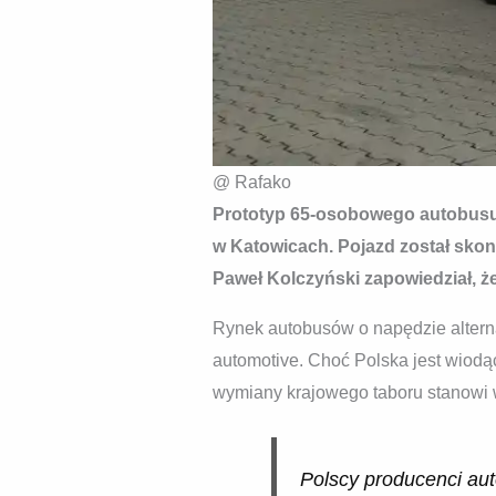
@ Rafako
Prototyp 65-osobowego autobusu 
w Katowicach. Pojazd został sk
Paweł Kolczyński zapowiedział, 
Rynek autobusów o napędzie altern
automotive. Choć Polska jest wiodą
wymiany krajowego taboru stanowi w
Polscy producenci aut