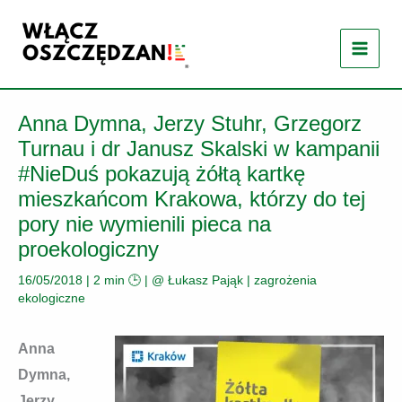
Przejdź
do
treści
Anna Dymna, Jerzy Stuhr, Grzegorz
Turnau i dr Janusz Skalski w kampanii
#NieDuś pokazują żółtą kartkę
mieszkańcom Krakowa, którzy do tej
pory nie wymienili pieca na
proekologiczny
16/05/2018
|
2 min 🕒
| @
Łukasz Pająk
|
zagrożenia
ekologiczne
Anna
Dymna,
Jerzy